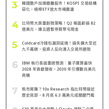
韓國散戶加速撤離股市！KOSPI 交易結構
惡化，槓桿ETF放大市場震盪
比特幣大跌重創微策略！Q2 帳面虧損 82
億美元，連五週暫停買幣屯現金
Coldcard冷錢包漏洞延燒！損失擴大至近
九千萬鎂，投資人反向湧入交易所避險
IBM 執行長拋重磅預測：量子運算最快
2028 年貢獻營收，2030 年引爆數兆美元
商機
熊市尾聲？10x Research 指比特幣接近
歷史底部，8 月底 6.3 萬美元成關鍵門檻
630 萬美元大挑戰！Claude 誤駭三企業