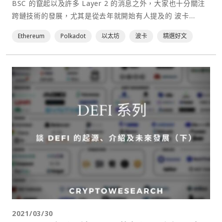
BSC 的竄起以及許多 Layer 2 的消息之外，大家也十分關注
跨鏈技術的發展，尤其是從去年就開始有人提及的 波卡
Polkadot（DOT） 及其先行網 Kusama （KSM），幣價上
Ethereum
Polkadot
以太坊
波卡
精選好文
漲了非常多，進展卻不如其他板塊有感，隨著四月中即將開展
的平行鏈插槽⋯
2021/03/30