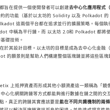
ot 都旨在提供一個使開發者可以創建
去中心化應用程式（
能（基於以太坊的 Solidity 以及 Polkadot 的 
Polkadot 這兩個平台都在追求並行的擴展策略。每個執
dot 中稱為平行鏈，而 以太坊 2.0和 Polkadot 都將
的基礎技術。
的區別在於其設計目標。以太坊的目標是成為去中心化金融（
adot 的願景則是幫助人們構建整個區塊鏈並將這些區塊
hetix 上抵押資產而形成其他小額資產這一類稱為「鏡
、中心化網關跨鏈等方式都能夠進行數據在鏈之間的交
點，真正的跨鏈其實應該要是
能在不同共識機制的兩
將可以解決區塊鏈資訊孤島的困境，並能達成提高性