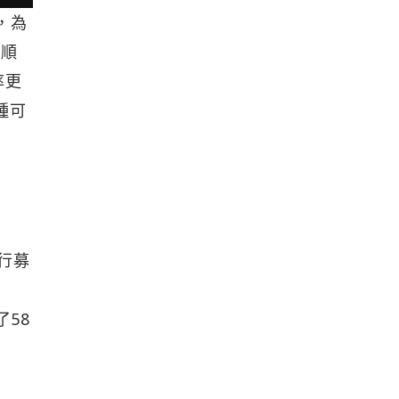
，為
夠順
率更
種可
進行募
拆
了58