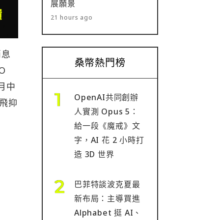
展願景
21 hours ago
消息
桑幣熱門榜
O
月中
OpenAI共同創辦
起飛抑
人實測 Opus 5：
給一段《魔戒》文
字，AI 花 2 小時打
造 3D 世界
巴菲特談波克夏最
新布局：主導買進
Alphabet 挺 AI、