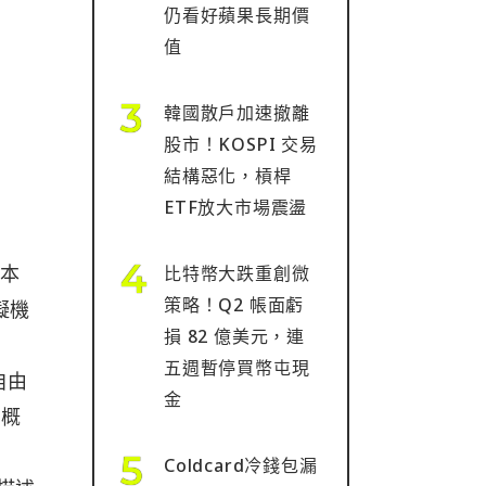
仍看好蘋果長期價
值
韓國散戶加速撤離
股市！KOSPI 交易
結構惡化，槓桿
ETF放大市場震盪
中本
比特幣大跌重創微
策略！Q2 帳面虧
擬機
損 82 億美元，連
五週暫停買幣屯現
自由
金
個概
Coldcard冷錢包漏