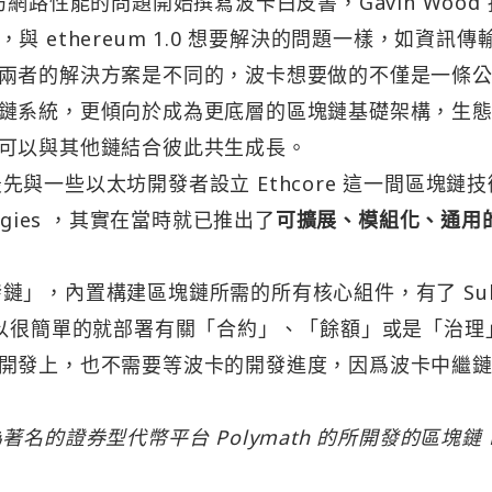
以太坊網路性能的問題開始撰寫波卡白皮書，Gavin Wood
」，與 ethereum 1.0 想要解決的問題一樣，如資訊傳
兩者的解決方案是不同的，波卡想要做的不僅是一條
鏈系統，更傾向於成為更底層的區塊鏈基礎架構，生
可以與其他鏈結合彼此共生成長。
ood 最先與一些以太坊開發者設立 Ethcore 這一間區塊鏈
logies ，其實在當時就已推出了
可擴展、模組化、通用
鍵發鏈」，內置構建區塊鏈所需的所有核心組件，有了 Sub
可以很簡單的就部署有關「合約」、「餘額」或是「治理
開發上，也不需要等波卡的開發進度，因爲波卡中繼
為著名的證券型代幣平台 Polymath 的所開發的區塊鏈 P