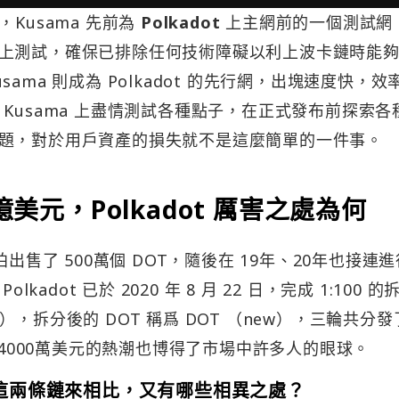
），Kusama 先前為
Polkadot
上主網前的一個測試網
上測試，確保已排除任何技術障礙以利上波卡鏈時能
usama 則成為 Polkadot 的先行網，出塊速度快，效
以在 Kusama 上盡情測試各種點子，在正式發布前探索各
題，對於用戶資產的損失就不是這麼簡單的一件事。
億美元，Polkadot 厲害之處為何
荷蘭拍出售了 500萬個 DOT，隨後在 19年、20年也接連
adot 已於 2020 年 8 月 22 日，完成 1:100 的
d），拆分後的 DOT 稱爲 DOT （new），三輪共分發
了4000萬美元的熱潮也博得了市場中許多人的眼球。
reum 這兩條鏈來相比，又有哪些相異之處？