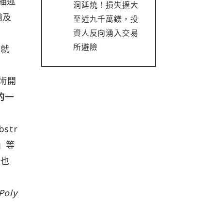
 描述
洞延燒！損失擴大
輸及
至近九千萬鎂，投
公
資人反向湧入交易
所避險
態就
技術開
的一
str
」等
鏈也
oly