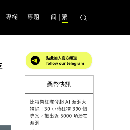
專欄
專題
简
繁
存
桑幣快訊
比特幣紅隊發起 AI 漏洞大
掃除！30 小時狂掃 390 個
專案，揪出近 5000 項潛在
漏洞