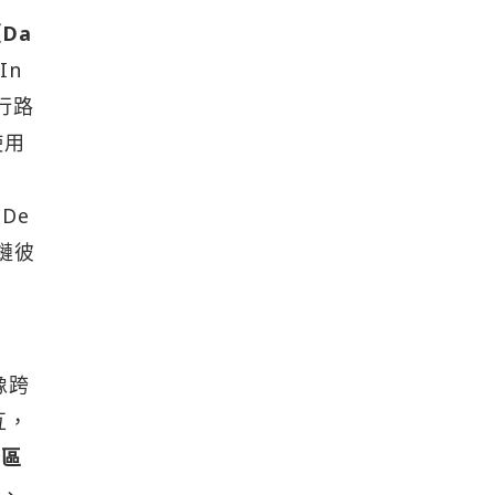
Da
In
行路
使用
De
鏈彼
像跨
互，
條區
能、