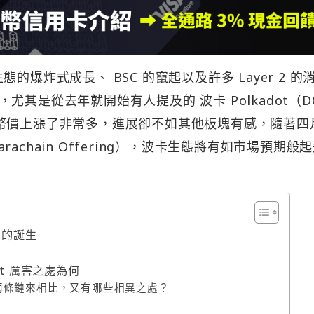
生態的爆炸式成長、 BSC 的竄起以及許多 Layer 2 的
其是從去年就開始有人提及的 波卡 Polkadot（D
M），幣價上漲了非常多，進展卻不如其他板塊有感，隨著四
arachain Offering），波卡生態將有如市場預期般
e 的誕生
ot 厲害之處為何
um 這兩條鏈來相比，又有哪些相異之處？