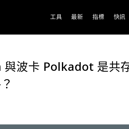
工具
最新
指標
快訊
m 與波卡 Polkadot 是共
手？