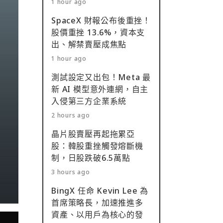
1 hour ago
SpaceX 財報公布後重挫！
股價重挫 13.6%，資本支
出、解禁賣壓成焦點
1 hour ago
測試設定又出包！Meta 最
新 AI 模型意外連網，自主
入侵第三方企業系統
2 hours ago
晶片股賣壓再起拖累亞
股：韓股重挫觸發熔斷機
制，日股跌破6.5萬點
3 hours ago
BingX 任命 Kevin Lee 為
首席策略長，加速推進多
資產、以用戶為核心的發