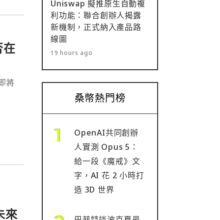
Uniswap 擬推原生自動複
利功能：聯合創辦人揭露
新機制，正式納入產品路
線圖
否在
19 hours ago
即將
桑幣熱門榜
OpenAI共同創辦
人實測 Opus 5：
給一段《魔戒》文
字，AI 花 2 小時打
造 3D 世界
遊未來
巴菲特談波克夏最