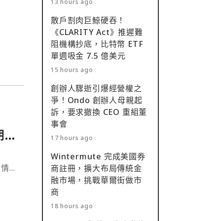
13 hours ago
散戶割肉巨鯨硬吞！
《CLARITY Act》推遲難
阻機構抄底，比特幣 ETF
單週吸金 7.5 億美元
15 hours ago
創辦人驟逝引爆經營權之
爭！Ondo 創辦人母親起
訴，要求撤換 CEO 重組董
事會
期突
17 hours ago
Wintermute 完成美國券
疫情時
商註冊，擴大布局傳統金
融市場，挑戰華爾街做市
政策
商
期間那
18 hours ago