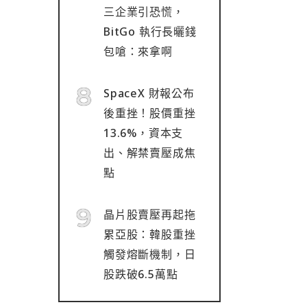
三企業引恐慌，
BitGo 執行長曬錢
包嗆：來拿啊
SpaceX 財報公布
後重挫！股價重挫
13.6%，資本支
出、解禁賣壓成焦
點
晶片股賣壓再起拖
累亞股：韓股重挫
觸發熔斷機制，日
股跌破6.5萬點