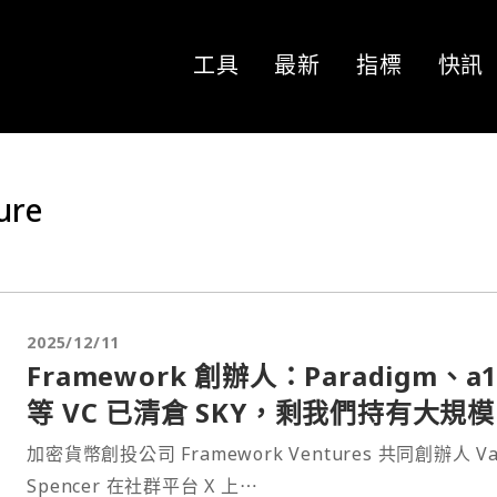
工具
最新
指標
快訊
ure
2025/12/11
Framework 創辦人：Paradigm、a1
等 VC 已清倉 SKY，剩我們持有大規
位
加密貨幣創投公司 Framework Ventures 共同創辦人 Va
Spencer 在社群平台 X 上⋯