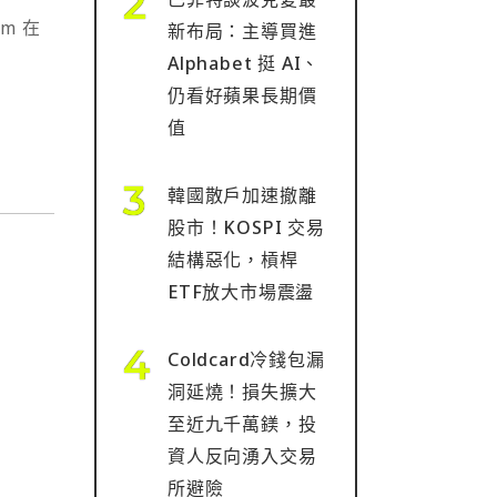
新布局：主導買進
Alphabet 挺 AI、
仍看好蘋果長期價
值
韓國散戶加速撤離
股市！KOSPI 交易
結構惡化，槓桿
ETF放大市場震盪
Coldcard冷錢包漏
洞延燒！損失擴大
至近九千萬鎂，投
資人反向湧入交易
所避險