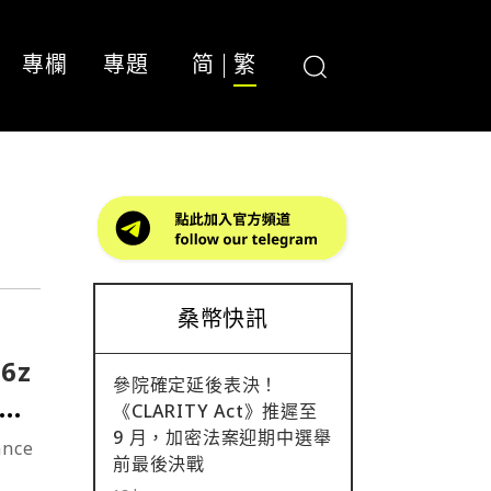
專欄
專題
简
繁
桑幣快訊
6z
參院確定延後表決！
模部
《CLARITY Act》推遲至
9 月，加密法案迎期中選舉
nce
前最後決戰