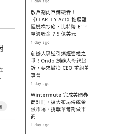
1 day ago
散戶割肉巨鯨硬吞！
《CLARITY Act》推遲難
阻機構抄底，比特幣 ETF
單週吸金 7.5 億美元
1 day ago
對
創辦人驟逝引爆經營權之
爭！Ondo 創辦人母親起
訴，要求撤換 CEO 重組董
在
事會
⋯
1 day ago
Wintermute 完成美國券
商註冊，擴大布局傳統金
訊
融市場，挑戰華爾街做市
商
1 day ago