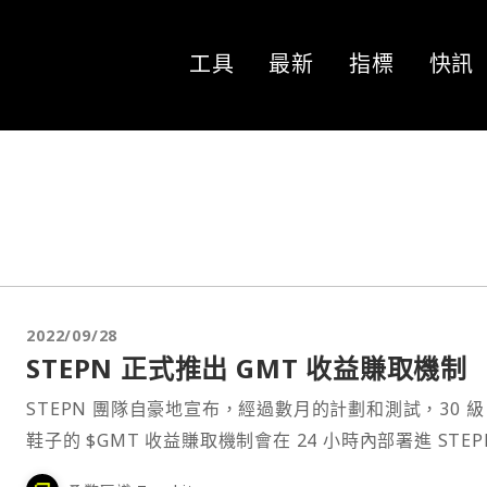
工具
最新
指標
快訊
2022/09/28
STEPN 正式推出 GMT 收益賺取機制
STEPN 團隊自豪地宣布，經過數月的計劃和測試，30 級 
鞋子的 $GMT 收益賺取機制會在 24 小時內部署進 STEP
APP 要怎麼⋯