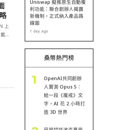
Uniswap 擬推原生自動複
面
利功能：聯合創辦人揭露
略
新機制，正式納入產品路
線圖
N 上
1 day ago
下載量
Fi 與
桑幣熱門榜
OpenAI共同創辦
人實測 Opus 5：
給一段《魔戒》文
字，AI 花 2 小時打
造 3D 世界
巴菲特談波克夏最