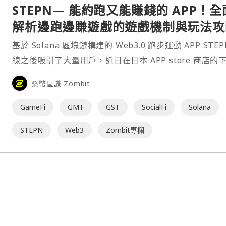
STEPN— 能約跑又能賺錢的 APP！全
解析邊跑邊賺遊戲的遊戲機制與玩法攻
基於 Solana 區塊鏈構建的 Web3.0 跑步運動 APP STEP
線之後吸引了大量用戶，近日在日本 APP store 商店的
甚至超越了 Nike Training Club。該 APP 結合了 Game
桑幣區識 Zombit
SocialFi 兩種元素，實現了「⋯
GameFi
GMT
GST
SocialFi
Solana
STEPN
Web3
Zombit專欄