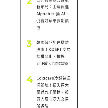
新布局：主導買進
Alphabet 挺 AI、
仍看好蘋果長期價
值
韓國散戶加速撤離
股市！KOSPI 交易
結構惡化，槓桿
ETF放大市場震盪
Coldcard冷錢包漏
洞延燒！損失擴大
至近九千萬鎂，投
資人反向湧入交易
所避險