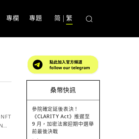
專欄
專題
简
繁
桑幣快訊
參院確定延後表決！
《CLARITY Act》推遲至
NFT
9 月，加密法案迎期中選舉
N
前最後決戰