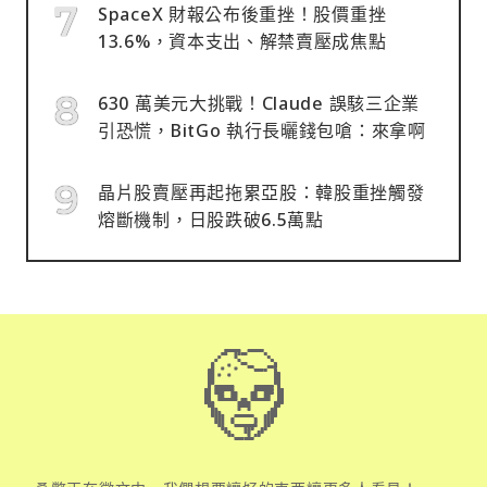
SpaceX 財報公布後重挫！股價重挫
13.6%，資本支出、解禁賣壓成焦點
630 萬美元大挑戰！Claude 誤駭三企業
引恐慌，BitGo 執行長曬錢包嗆：來拿啊
晶片股賣壓再起拖累亞股：韓股重挫觸發
熔斷機制，日股跌破6.5萬點