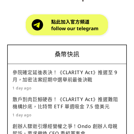
桑幣快訊
參院確定延後表決！《CLARITY Act》推遲至 9
月，加密法案迎期中選舉前最後決戰
1 day ago
散戶割肉巨鯨硬吞！《CLARITY Act》推遲難阻
機構抄底，比特幣 ETF 單週吸金 7.5 億美元
1 day ago
創辦人驟逝引爆經營權之爭！Ondo 創辦人母親
起訴，要求撤換 CEO 重組董事會