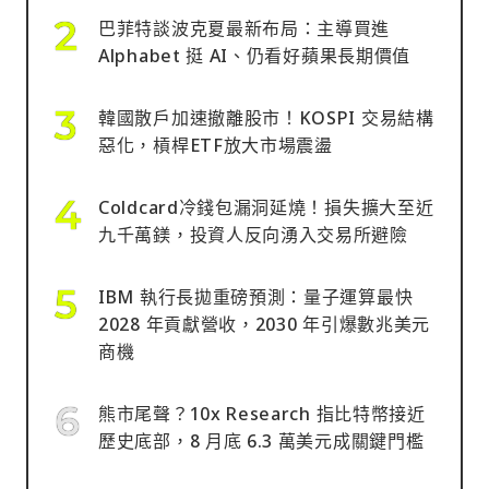
巴菲特談波克夏最新布局：主導買進
Alphabet 挺 AI、仍看好蘋果長期價值
韓國散戶加速撤離股市！KOSPI 交易結構
惡化，槓桿ETF放大市場震盪
Coldcard冷錢包漏洞延燒！損失擴大至近
九千萬鎂，投資人反向湧入交易所避險
IBM 執行長拋重磅預測：量子運算最快
2028 年貢獻營收，2030 年引爆數兆美元
商機
熊市尾聲？10x Research 指比特幣接近
歷史底部，8 月底 6.3 萬美元成關鍵門檻