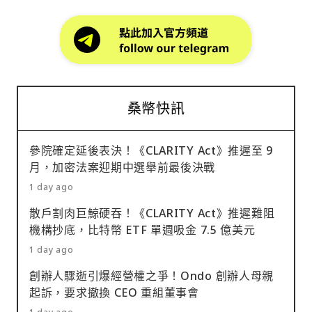
桑幣快訊
參院確定延後表決！《CLARITY Act》推遲至 9
月，加密法案迎期中選舉前最後決戰
1 day ago
散戶割肉巨鯨硬吞！《CLARITY Act》推遲難阻
機構抄底，比特幣 ETF 單週吸金 7.5 億美元
1 day ago
創辦人驟逝引爆經營權之爭！Ondo 創辦人母親
起訴，要求撤換 CEO 重組董事會