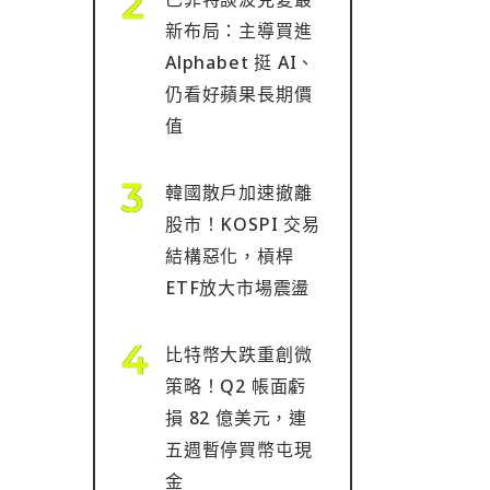
新布局：主導買進
Alphabet 挺 AI、
仍看好蘋果長期價
值
韓國散戶加速撤離
股市！KOSPI 交易
結構惡化，槓桿
ETF放大市場震盪
比特幣大跌重創微
策略！Q2 帳面虧
損 82 億美元，連
五週暫停買幣屯現
金