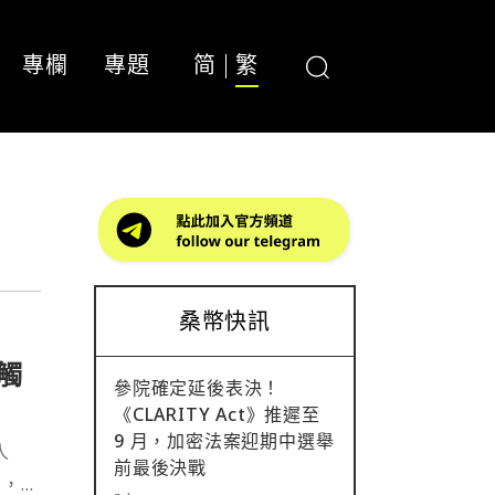
專欄
專題
简
繁
桑幣快訊
在觸
參院確定延後表決！
《CLARITY Act》推遲至
9 月，加密法案迎期中選舉
人
前最後決戰
」，