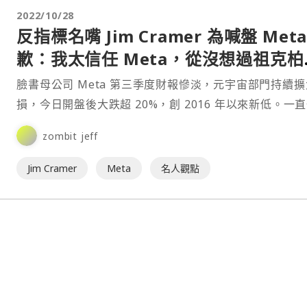
2022/10/28
反指標名嘴 Jim Cramer 為喊盤 Meta
歉：我太信任 Meta，從沒想過祖克柏
這樣亂花錢
臉書母公司 Meta 第三季度財報慘淡，元宇宙部門持續
損，今日開盤後大跌超 20%，創 2016 年以來新低。一
都在喊盤買入 Meta 的美國知名財經媒體名嘴（今年更
zombit jeff
指標而討論度大增）Jim Cramer 今天在 CNBC 節目上
咽的表示自己錯了，並公開向大眾道歉。
Jim Cramer
Meta
名人觀點