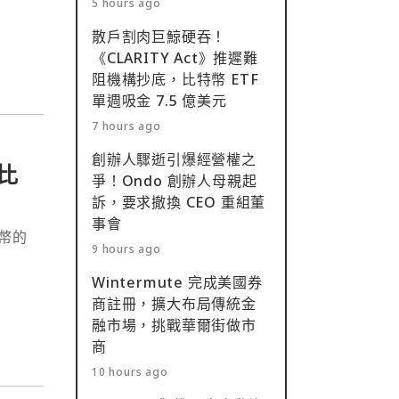
5 hours ago
散戶割肉巨鯨硬吞！
《CLARITY Act》推遲難
阻機構抄底，比特幣 ETF
單週吸金 7.5 億美元
7 hours ago
創辦人驟逝引爆經營權之
錯比
爭！Ondo 創辦人母親起
訴，要求撤換 CEO 重組董
事會
特幣的
9 hours ago
Wintermute 完成美國券
商註冊，擴大布局傳統金
融市場，挑戰華爾街做市
商
10 hours ago