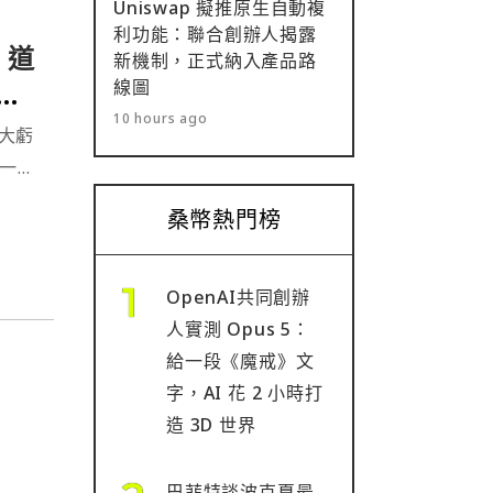
Uniswap 擬推原生自動複
利功能：聯合創辦人揭露
 道
新機制，正式納入產品路
線圖
會
10 hours ago
擴大虧
直一來
因為反
桑幣熱門榜
語帶哽
OpenAI共同創辦
人實測 Opus 5：
給一段《魔戒》文
字，AI 花 2 小時打
造 3D 世界
巴菲特談波克夏最