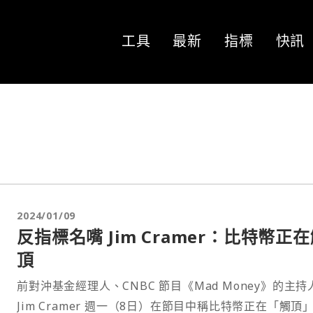
工具
最新
指標
快訊
2024/01/09
反指標名嘴 Jim Cramer：比特幣正
頂
前對沖基金經理人、CNBC 節目《Mad Money》的主持
Jim Cramer 週一（8日）在節目中稱比特幣正在「觸頂