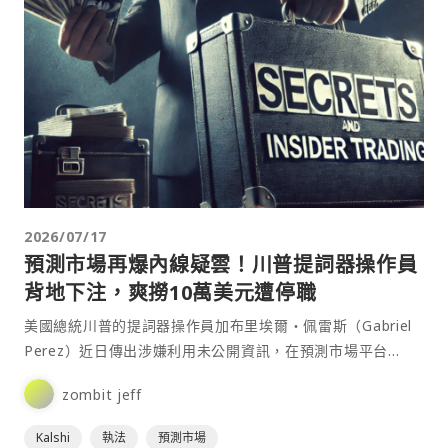
2026/07/17
預測市場再爆內線疑雲！川普提詞器操作員
背地下注，爽撈10萬美元遭停職
美國總統川普的提詞器操作員加布里埃爾・佩雷斯（Gabriel
Perez）近日傳出涉嫌利用未公開資訊，在預測市場平台
Kalshi 上進行交易獲利，目前正與聯邦監管⋯
zombit jeff
Kalshi
執法
預測市場