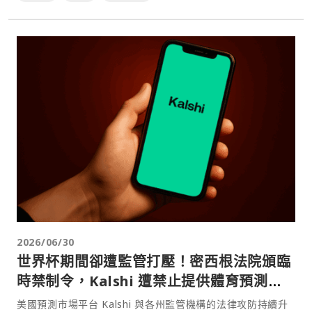
2026/06/30
世界杯期間卻遭監管打壓！密西根法院頒臨
時禁制令，Kalshi 遭禁止提供體育預測合
約
美國預測市場平台 Kalshi 與各州監管機構的法律攻防持續升