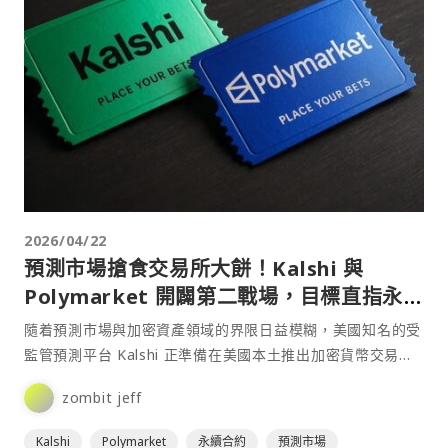
2026/04/22
預測市場搶食交易所大餅！Kalshi 與
Polymarket 開闢第二戰場，目標直指永續
合約
隨着預測市場與加密資產領域的界限日益模糊，美國知名的受
監管預測平台 Kalshi 正準備在美國本土推出加密貨幣交易服
務。⋯
zombit jeff
Kalshi
Polymarket
永續合約
預測市場