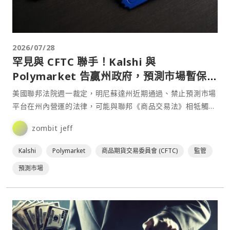
2026/07/28
罕見與 CFTC 聯手！Kalshi 與
Polymarket 告贏州政府，預測市場暫保營
運權
美國聯邦法院週一裁定，明尼蘇達州近期通過、禁止預測市場
平台在州內營運的法律，可能與聯邦《商品交易法》相牴觸，
並批准Kalshi、Polymarket及美國商品期貨交⋯
zombit jeff
Kalshi
Polymarket
商品期貨交易委員會 (CFTC)
監管
預測市場