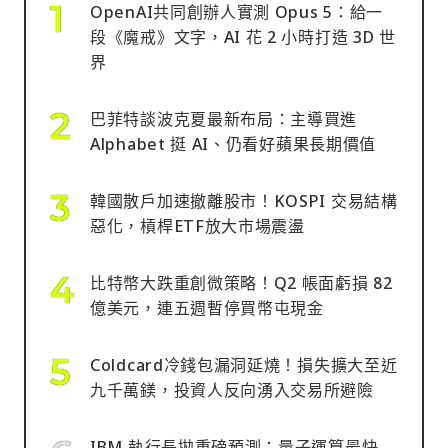
OpenAI共同創辦人實測 Opus 5：給一
段《魔戒》文字，AI 花 2 小時打造 3D 世
界
巴菲特談波克夏最新布局：主導買進
Alphabet 挺 AI、仍看好蘋果長期價值
韓國散戶加速撤離股市！KOSPI 交易結構
惡化，槓桿ETF放大市場震盪
比特幣大跌重創微策略！Q2 帳面虧損 82
億美元，連五週暫停買幣屯現金
Coldcard冷錢包漏洞延燒！損失擴大至近
九千萬鎂，投資人反向湧入交易所避險
IBM 執行長拋重磅預測：量子運算最快