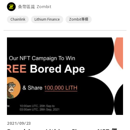
心化應用在沒有外界數據的情況下，是沒有辦法有效運作的。
桑幣區識 Zombit
以去中心化借貸協議為例，這類應用需要實時捕捉加密資產的
市場價格，以確保抵押品價值充足，不會產生呆帳，因此⋯
Chainlink
Lithium Finance
Zombit專欄
2021/09/23