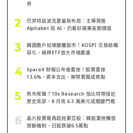
界
巴菲特談波克夏最新布局：主導買進
Alphabet 挺 AI、仍看好蘋果長期價值
韓國散戶加速撤離股市！KOSPI 交易結構
惡化，槓桿ETF放大市場震盪
SpaceX 財報公布後重挫！股價重挫
13.6%，資本支出、解禁賣壓成焦點
熊市尾聲？10x Research 指比特幣接近
歷史底部，8 月底 6.3 萬美元成關鍵門檻
晶片股賣壓再起拖累亞股：韓股重挫觸發
熔斷機制，日股跌破6.5萬點