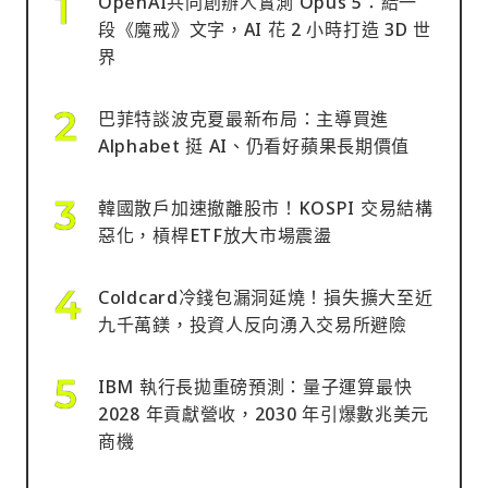
OpenAI共同創辦人實測 Opus 5：給一
段《魔戒》文字，AI 花 2 小時打造 3D 世
界
巴菲特談波克夏最新布局：主導買進
Alphabet 挺 AI、仍看好蘋果長期價值
韓國散戶加速撤離股市！KOSPI 交易結構
惡化，槓桿ETF放大市場震盪
Coldcard冷錢包漏洞延燒！損失擴大至近
九千萬鎂，投資人反向湧入交易所避險
IBM 執行長拋重磅預測：量子運算最快
2028 年貢獻營收，2030 年引爆數兆美元
商機