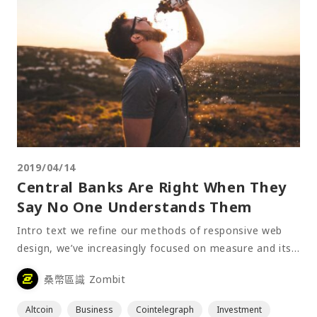
2019/04/14
Central Banks Are Right When They
Say No One Understands Them
Intro text we refine our methods of responsive web
design, we’ve increasingly focused on measure and its
relationship to how people re⋯
桑幣區識 Zombit
Altcoin
Business
Cointelegraph
Investment