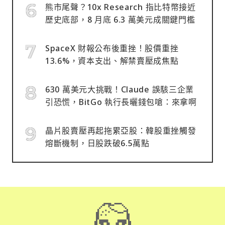
熊市尾聲？10x Research 指比特幣接近
歷史底部，8 月底 6.3 萬美元成關鍵門檻
SpaceX 財報公布後重挫！股價重挫
13.6%，資本支出、解禁賣壓成焦點
630 萬美元大挑戰！Claude 誤駭三企業
引恐慌，BitGo 執行長曬錢包嗆：來拿啊
晶片股賣壓再起拖累亞股：韓股重挫觸發
熔斷機制，日股跌破6.5萬點