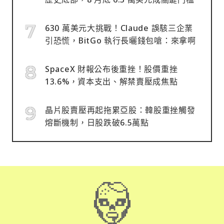
630 萬美元大挑戰！Claude 誤駭三企業
引恐慌，BitGo 執行長曬錢包嗆：來拿啊
SpaceX 財報公布後重挫！股價重挫
13.6%，資本支出、解禁賣壓成焦點
晶片股賣壓再起拖累亞股：韓股重挫觸發
熔斷機制，日股跌破6.5萬點