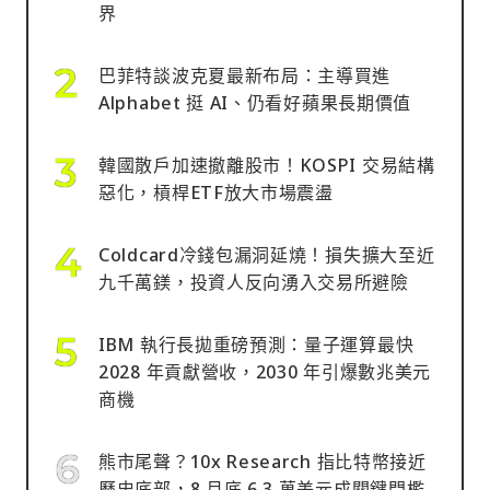
界
巴菲特談波克夏最新布局：主導買進
Alphabet 挺 AI、仍看好蘋果長期價值
韓國散戶加速撤離股市！KOSPI 交易結構
惡化，槓桿ETF放大市場震盪
Coldcard冷錢包漏洞延燒！損失擴大至近
九千萬鎂，投資人反向湧入交易所避險
IBM 執行長拋重磅預測：量子運算最快
2028 年貢獻營收，2030 年引爆數兆美元
商機
熊市尾聲？10x Research 指比特幣接近
歷史底部，8 月底 6.3 萬美元成關鍵門檻