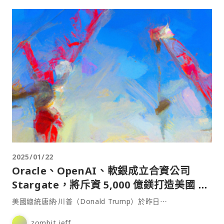
2025/01/22
Oracle、OpenAI、軟銀成立合資公司
Stargate，將斥資 5,000 億鎂打造美國 AI
基建
美國總統唐納·川普（Donald Trump）於昨日⋯
zombit jeff