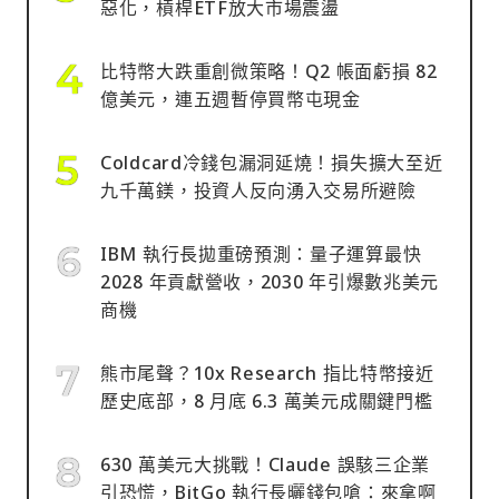
惡化，槓桿ETF放大市場震盪
比特幣大跌重創微策略！Q2 帳面虧損 82
億美元，連五週暫停買幣屯現金
Coldcard冷錢包漏洞延燒！損失擴大至近
九千萬鎂，投資人反向湧入交易所避險
IBM 執行長拋重磅預測：量子運算最快
2028 年貢獻營收，2030 年引爆數兆美元
商機
熊市尾聲？10x Research 指比特幣接近
歷史底部，8 月底 6.3 萬美元成關鍵門檻
630 萬美元大挑戰！Claude 誤駭三企業
引恐慌，BitGo 執行長曬錢包嗆：來拿啊