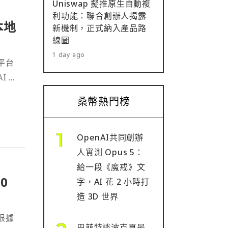
Uniswap 擬推原生自動複
利功能：聯合創辦人揭露
本地
新機制，正式納入產品路
線圖
1 day ago
 平台
I 基
桑幣熱門榜
OpenAI共同創辦
人實測 Opus 5：
給一段《魔戒》文
0
字，AI 花 2 小時打
造 3D 世界
根據
巴菲特談波克夏最