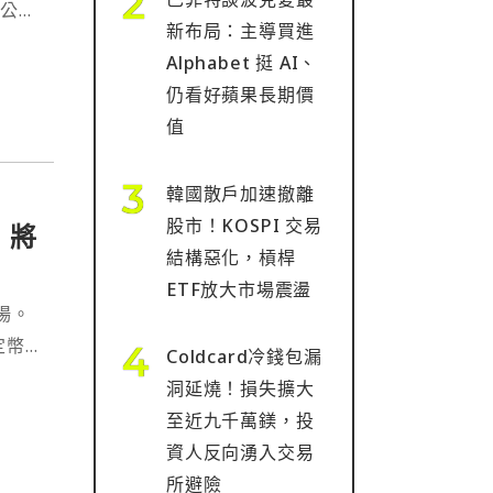
該公司
新布局：主導買進
主權
Alphabet 挺 AI、
仍看好蘋果長期價
值
韓國散戶加速撤離
股市！KOSPI 交易
，將
結構惡化，槓桿
ETF放大市場震盪
場。
定幣
Coldcard冷錢包漏
洞延燒！損失擴大
至近九千萬鎂，投
資人反向湧入交易
所避險