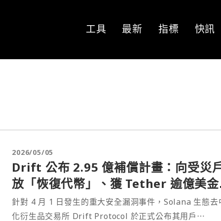
工具
最新
指標
快訊
2026/05/05
Drift 公布 2.95 億補償計畫：向受災
放「恢復代幣」、獲 Tether 逾億美
資
針對 4 月 1 日發生的重大安全漏洞事件，Solana 生態
化衍生品交易所 Drift Protocol 於正式公布其用戶⋯