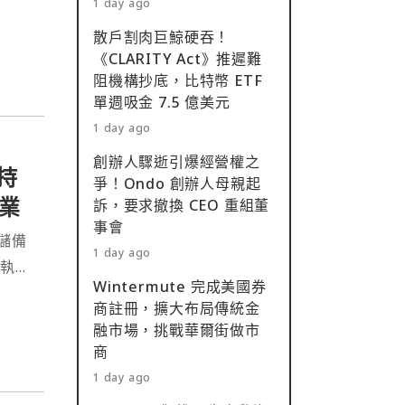
1 day ago
散戶割肉巨鯨硬吞！
《CLARITY Act》推遲難
阻機構抄底，比特幣 ETF
單週吸金 7.5 億美元
1 day ago
創辦人驟逝引爆經營權之
總持
爭！Ondo 創辦人母親起
企業
訴，要求撤換 CEO 重組董
事會
其儲備
1 day ago
續執行
Wintermute 完成美國券
商註冊，擴大布局傳統金
融市場，挑戰華爾街做市
商
1 day ago