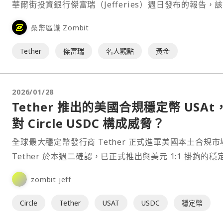
華爾街投資銀行傑富瑞（Jefferies）週日發布的報告，
已躋身全球前 30 大黃金持有者之列，成為規模最大的非
桑幣區識 Zombit
買家之一，並超越多個主權國家。⋯
Tether
傑富瑞
名人觀點
黃金
2026/01/28
Tether 推出的美國合規穩定幣 USAt
對 Circle USDC 構成威脅？
全球最大穩定幣發行商 Tether 正式進軍美國本土合規市
Tether 於本週二確認，已正式推出與美元 1:1 掛鉤的穩
USAt，該產品專為美國監管環境設⋯
zombit jeff
Circle
Tether
USAT
USDC
穩定幣