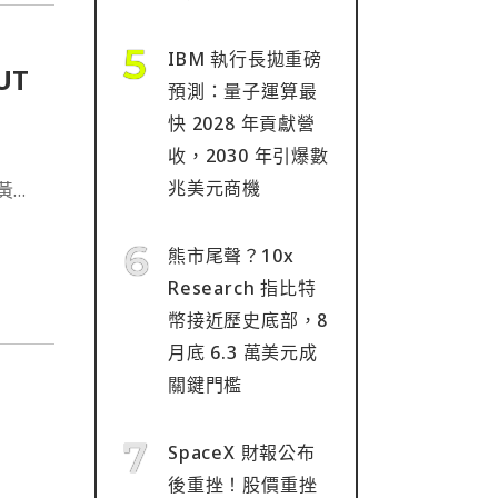
IBM 執行長拋重磅
UT
預測：量子運算最
快 2028 年貢獻營
收，2030 年引爆數
兆美元商機
其黃金
美元。
黃金
熊市尾聲？10x
Research 指比特
幣接近歷史底部，8
月底 6.3 萬美元成
關鍵門檻
SpaceX 財報公布
後重挫！股價重挫