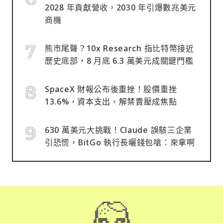
2028 年貢獻營收，2030 年引爆數兆美元
商機
熊市尾聲？10x Research 指比特幣接近
歷史底部，8 月底 6.3 萬美元成關鍵門檻
SpaceX 財報公布後重挫！股價重挫
13.6%，資本支出、解禁賣壓成焦點
630 萬美元大挑戰！Claude 誤駭三企業
引恐慌，BitGo 執行長曬錢包嗆：來拿啊