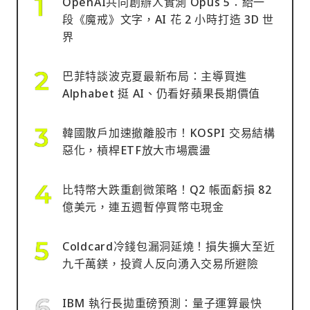
OpenAI共同創辦人實測 Opus 5：給一
段《魔戒》文字，AI 花 2 小時打造 3D 世
界
巴菲特談波克夏最新布局：主導買進
Alphabet 挺 AI、仍看好蘋果長期價值
韓國散戶加速撤離股市！KOSPI 交易結構
惡化，槓桿ETF放大市場震盪
比特幣大跌重創微策略！Q2 帳面虧損 82
億美元，連五週暫停買幣屯現金
Coldcard冷錢包漏洞延燒！損失擴大至近
九千萬鎂，投資人反向湧入交易所避險
IBM 執行長拋重磅預測：量子運算最快