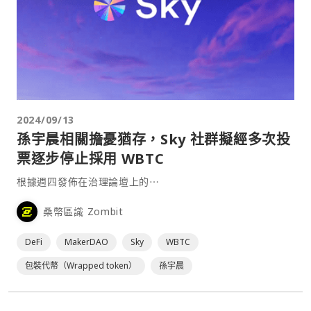
2024/09/13
孫宇晨相關擔憂猶存，Sky 社群擬經多次投
票逐步停止採用 WBTC
根據週四發佈在治理論壇上的⋯
桑幣區識 Zombit
DeFi
MakerDAO
Sky
WBTC
包裝代幣（Wrapped token）
孫宇晨