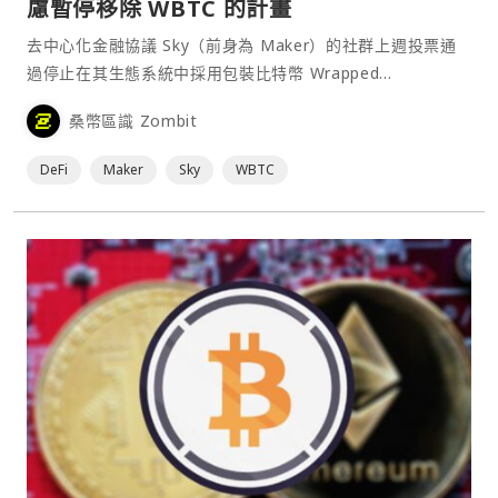
慮暫停移除 WBTC 的計畫
去中心化金融協議 Sky（前身為 Maker）的社群上週投票通
過停止在其生態系統中採用包裝比特幣 Wrapped
Bitcoin（WBTC）的計畫。然而，在 Sky 協議治理中具有影
桑幣區識 Zombit
響力的 DeFi 風險管理公司 BA Labs 表示，其對於 Tron 創
辦人孫宇晨涉及⋯
DeFi
Maker
Sky
WBTC