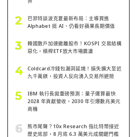
界
巴菲特談波克夏最新布局：主導買進
Alphabet 挺 AI、仍看好蘋果長期價值
韓國散戶加速撤離股市！KOSPI 交易結構
惡化，槓桿ETF放大市場震盪
Coldcard冷錢包漏洞延燒！損失擴大至近
九千萬鎂，投資人反向湧入交易所避險
IBM 執行長拋重磅預測：量子運算最快
2028 年貢獻營收，2030 年引爆數兆美元
商機
熊市尾聲？10x Research 指比特幣接近
歷史底部，8 月底 6.3 萬美元成關鍵門檻