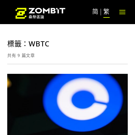
简
繁
標籤：WBTC
共有 9 篇文章