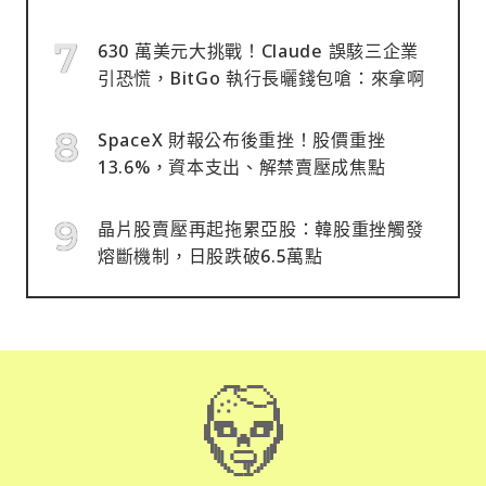
630 萬美元大挑戰！Claude 誤駭三企業
引恐慌，BitGo 執行長曬錢包嗆：來拿啊
SpaceX 財報公布後重挫！股價重挫
13.6%，資本支出、解禁賣壓成焦點
晶片股賣壓再起拖累亞股：韓股重挫觸發
熔斷機制，日股跌破6.5萬點