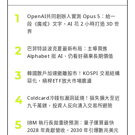
OpenAI共同創辦人實測 Opus 5：給一
段《魔戒》文字，AI 花 2 小時打造 3D 世
界
巴菲特談波克夏最新布局：主導買進
Alphabet 挺 AI、仍看好蘋果長期價值
韓國散戶加速撤離股市！KOSPI 交易結構
惡化，槓桿ETF放大市場震盪
Coldcard冷錢包漏洞延燒！損失擴大至近
九千萬鎂，投資人反向湧入交易所避險
IBM 執行長拋重磅預測：量子運算最快
2028 年貢獻營收，2030 年引爆數兆美元