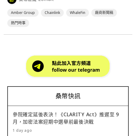
全可靠的資產交易定價服務。 Amber Group 將利用
Chainlink 的餵價服務來推動該公司一系列的數位資產服務，
Amber Group
Chainlink
WhaleFin
廠商新聞稿
包括旗⋯
熱門時事
桑幣快訊
參院確定延後表決！《CLARITY Act》推遲至 9
月，加密法案迎期中選舉前最後決戰
1 day ago