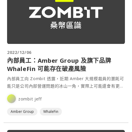
2022/12/06
內部員工：Amber Group 及旗下品牌
WhaleFin 可能存在破產風險
內部員工向 Zombit 透露，近期 Amber 大規模裁員的噩耗可
能只是公司內部營運問題的冰山一角，實際上可能還會有更大
的危機發生。消息來源暗示，Amber 與 FTX 可能存在相同的
zombit jeff
「高層舞弊」問題，很多員工都不知道狀況，甚至都被矇在鼓
裡。目前 Amber 許多員工⋯
Amber Group
WhaleFin