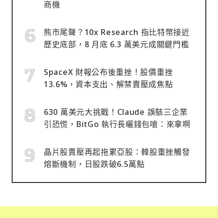
商機
熊市尾聲？10x Research 指比特幣接近
歷史底部，8 月底 6.3 萬美元成關鍵門檻
SpaceX 財報公布後重挫！股價重挫
13.6%，資本支出、解禁賣壓成焦點
630 萬美元大挑戰！Claude 誤駭三企業
引恐慌，BitGo 執行長曬錢包嗆：來拿啊
晶片股賣壓再起拖累亞股：韓股重挫觸發
熔斷機制，日股跌破6.5萬點