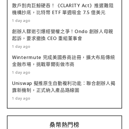
散戶割肉巨鯨硬吞！《CLARITY Act》推遲難阻
機構抄底，比特幣 ETF 單週吸金 7.5 億美元
1 day ago
創辦人驟逝引爆經營權之爭！Ondo 創辦人母親
起訴，要求撤換 CEO 重組董事會
1 day ago
Wintermute 完成美國券商註冊，擴大布局傳統
金融市場，挑戰華爾街做市商
1 day ago
Uniswap 擬推原生自動複利功能：聯合創辦人揭
露新機制，正式納入產品路線圖
1 day ago
桑幣熱門榜