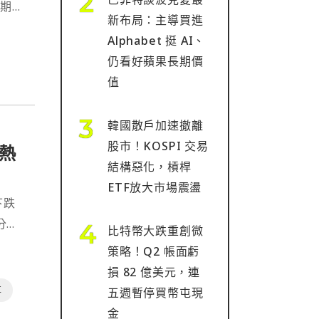
長期看
新布局：主導買進
要來
Alphabet 挺 AI、
仍看好蘋果長期價
值
韓國散戶加速撤離
股市！KOSPI 交易
幣熱
結構惡化，槓桿
ETF放大市場震盪
下跌
名分析
比特幣大跌重創微
幣季
策略！Q2 帳面虧
損 82 億美元，連
事
五週暫停買幣屯現
金