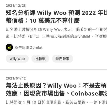
2021/12/28
知名分析師 Willy Woo 預測 2022 
幣價格：10 萬美元不算什麼
知名鏈上數據分析師 Willy Woo 表示，隨著新的一年即
來，比特幣（BTC）正準備反彈到新的歷史高點，他預測
比特幣價格將在 10 萬美元的中線附近浮動。 10 萬美元
桑幣區識 Zombit
間值 Willy Woo 近日上 Peter McCormack 的 Podcast
Willy Woo
比特幣
熱門時事
2021/01/12
無法止跌原因？Willy Woo：不是去
效應，因現貨市場出售、Coinbase無
處理買單
比特幣從 1 月 10 日起出現劇跌，跌破四萬後，一路下滑