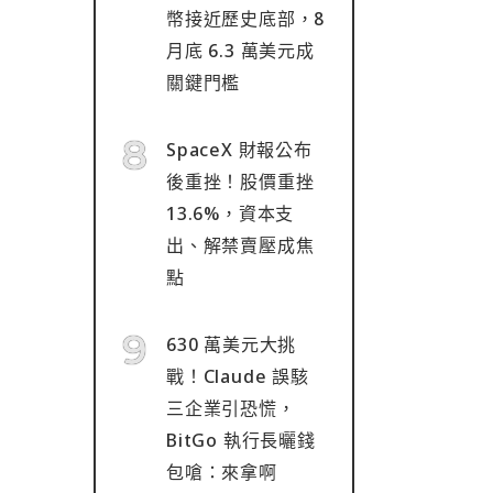
幣接近歷史底部，8
月底 6.3 萬美元成
關鍵門檻
SpaceX 財報公布
後重挫！股價重挫
13.6%，資本支
出、解禁賣壓成焦
點
630 萬美元大挑
戰！Claude 誤駭
三企業引恐慌，
BitGo 執行長曬錢
包嗆：來拿啊