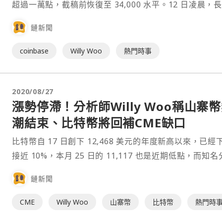
超過一萬點，截稿前恢復至 34,000 水平。12 日凌晨，
好比特幣的知名分析師 Willy Woo 表示，他認為原因主
鏈新聞
自於現貨市場的出售，以及 Coinbase 的故障問題。⋯
coinbase
Willy Woo
熱門時事
2020/08/27
漲勢停滯！分析師Willy Woo稱山寨
潮結束、比特幣將回補CME缺口
比特幣自 17 日創下 12,468 美元的年度新高以來，已經
接近 10%，本月 25 日的 11,117 也是近期低點，而知
師 Willy Woo 卻在兩週前就預告了回撤風險，認為山寨
鏈新聞
節已經宣告結束。 山寨幣⋯
CME
Willy Woo
山寨幣
比特幣
熱門時