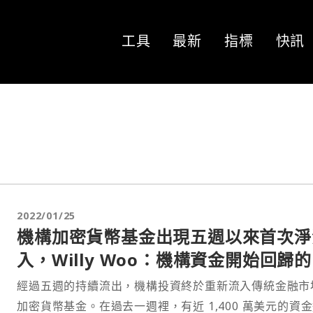
工具
最新
指標
快訊
2022/01/25
機構加密貨幣基金出現五週以來首次淨
入，Willy Woo：機構資金開始回歸
期訊號
經過五週的持續流出，機構投資終於重新流入傳統金融市
加密貨幣基金。在過去一週裡，有近 1,400 萬美元的資