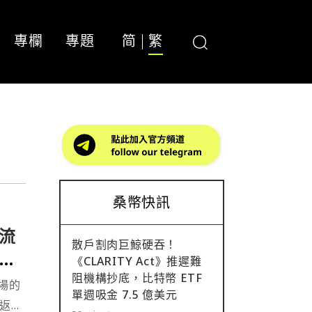
專欄
專題
简
繁
桑幣快訊
流
散戶割肉巨鯨硬吞！
的早
《CLARITY Act》推遲難
阻機構抄底，比特幣 ETF
場的
單週吸金 7.5 億美元
金返回