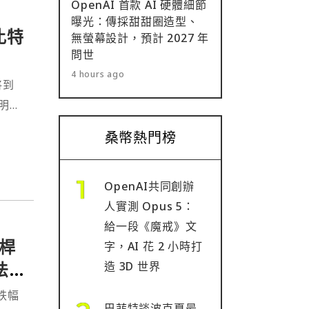
OpenAI 首款 AI 硬體細節
曝光：傳採甜甜圈造型、
年比特
無螢幕設計，預計 2027 年
問世
4 hours ago
將到
明年
是中
桑幣熱門榜
⋯
OpenAI共同創辦
人實測 Opus 5：
給一段《魔戒》文
槓桿
字，AI 花 2 小時打
法
造 3D 世界
跌幅
巴菲特談波克夏最