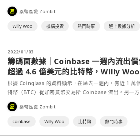
到比特幣機構基金，但基於以太坊（Ethereum）的產品
桑幣區識 Zombit
大量資金流出。 出現近五週以來首次淨流入 加密貨幣投
司 CoinShares 在 1 月⋯
Willy Woo
機構投資
熱門時事
鏈上數據分析
2022/01/03
籌碼面數據｜Coinbase 一週內流出價
超過 4.6 億美元的比特幣，Willy Woo
巨鯨持倉量逐年下降
根據 Coinglass 的資料顯示，在過去一週內，有近 1 萬
特幣（BTC）從加密貨幣交易所 Coinbase 流出。另一
從長期來看，比特幣巨鯨歷年的持倉占比正持續下降當中
桑幣區識 Zombit
Coinbase 一週內流出大量比特幣 根據加密貨幣數據網站
Coinglass⋯
coinbase
Willy Woo
比特幣
熱門時事