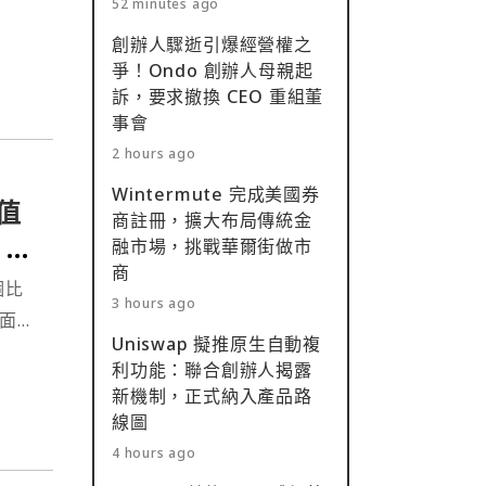
52 minutes ago
仍有
創辦人驟逝引爆經營權之
資公
爭！Ondo 創辦人母親起
訴，要求撤換 CEO 重組董
事會
2 hours ago
Wintermute 完成美國券
值
商註冊，擴大布局傳統金
 ：
融市場，挑戰華爾街做市
商
個比
3 hours ago
方面，
Uniswap 擬推原生自動複
。
利功能：聯合創辦人揭露
新機制，正式納入產品路
線圖
4 hours ago