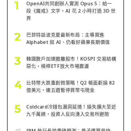
OpenAI共同創辦人實測 Opus 5：給一
段《魔戒》文字，AI 花 2 小時打造 3D 世
界
巴菲特談波克夏最新布局：主導買進
Alphabet 挺 AI、仍看好蘋果長期價值
韓國散戶加速撤離股市！KOSPI 交易結構
惡化，槓桿ETF放大市場震盪
比特幣大跌重創微策略！Q2 帳面虧損 82
億美元，連五週暫停買幣屯現金
Coldcard冷錢包漏洞延燒！損失擴大至近
九千萬鎂，投資人反向湧入交易所避險
IBM 執行長拋重磅預測：量子運算最快