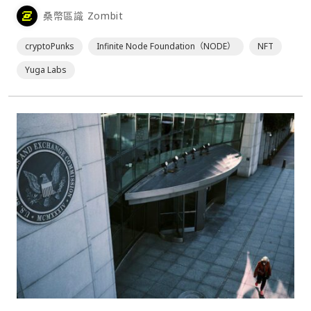
的非營利組織 Infinite Node Foundation（NODE），交易
桑幣區識 Zombit
的具體條款未對外公布。⋯
cryptoPunks
Infinite Node Foundation（NODE）
NFT
Yuga Labs