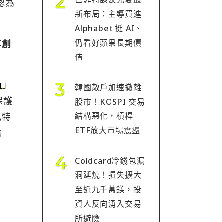
認為
新布局：主導買進
Alphabet 挺 AI、
仍看好蘋果長期價
再創
值
a
」
韓國散戶加速撤離
保護
股市！KOSPI 交易
結構惡化，槓桿
比特
ETF放大市場震盪
幣
Coldcard冷錢包漏
洞延燒！損失擴大
至近九千萬鎂，投
資人反向湧入交易
所避險