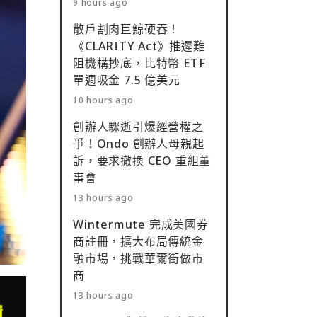
9 hours ago
散戶割肉巨鯨硬吞！
《CLARITY Act》推遲難
阻機構抄底，比特幣 ETF
單週吸金 7.5 億美元
10 hours ago
創辦人驟逝引爆經營權之
爭！Ondo 創辦人母親起
訴，要求撤換 CEO 重組董
事會
13 hours ago
Wintermute 完成美國券
商註冊，擴大布局傳統金
融市場，挑戰華爾街做市
商
13 hours ago