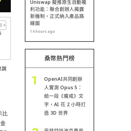
Uniswap 擬推原生自動複
利功能：聯合創辦人揭露
新機制，正式納入產品路
線圖
14 hours ago
福
桑幣熱門榜
來說
OpenAI共同創辦
人實測 Opus 5：
給一段《魔戒》文
字，AI 花 2 小時打
造 3D 世界
示比
資金
巴菲特談波克夏最