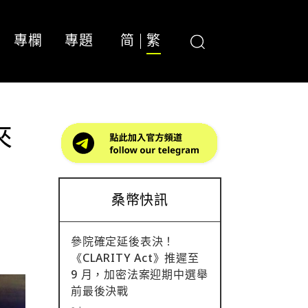
專欄
專題
简
繁
來
桑幣快訊
參院確定延後表決！
《CLARITY Act》推遲至
9 月，加密法案迎期中選舉
前最後決戰