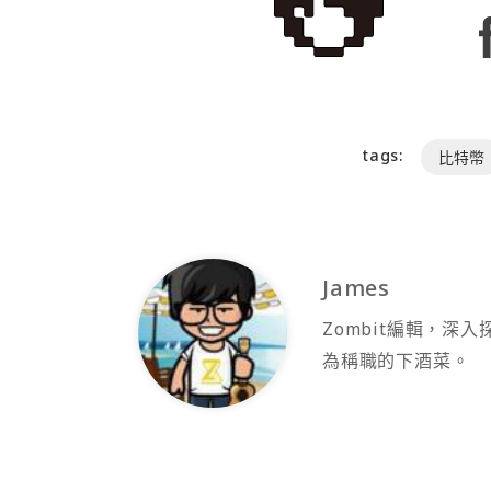
tags:
比特幣
James
Zombit編輯，
為稱職的下酒菜。