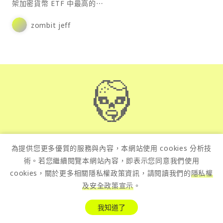
架加密貨幣 ETF 中最高的⋯
zombit jeff
桑幣正在徵文中，我們想要讓好的東西讓更多人看見！
為提供您更多優質的服務與內容，本網站使用 cookies 分析技
只要是跟金融科技、區塊鏈及加密貨幣相關的文章，都非常
術。若您繼續閱覽本網站內容，即表示您同意我們使用
歡迎向我們投稿
cookies，關於更多相關隱私權政策資訊，請閱讀我們的
隱私權
投稿信箱：
contact@zombit.info
及安全政策宣示
。
我知道了