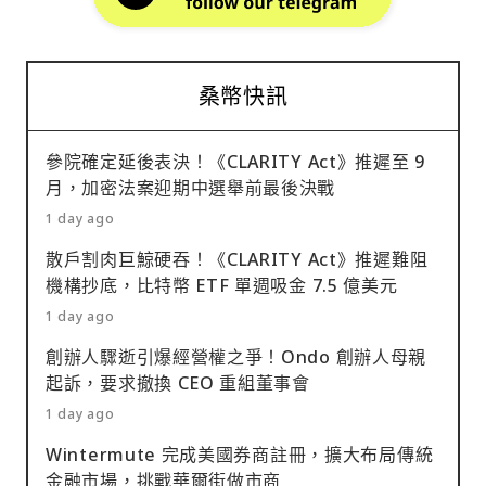
桑幣快訊
參院確定延後表決！《CLARITY Act》推遲至 9
月，加密法案迎期中選舉前最後決戰
1 day ago
散戶割肉巨鯨硬吞！《CLARITY Act》推遲難阻
機構抄底，比特幣 ETF 單週吸金 7.5 億美元
1 day ago
創辦人驟逝引爆經營權之爭！Ondo 創辦人母親
起訴，要求撤換 CEO 重組董事會
1 day ago
Wintermute 完成美國券商註冊，擴大布局傳統
金融市場，挑戰華爾街做市商