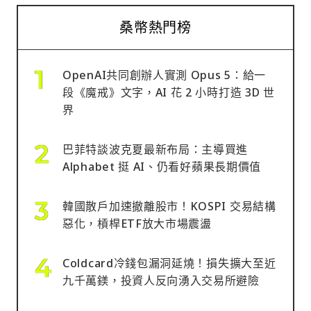
桑幣熱門榜
OpenAI共同創辦人實測 Opus 5：給一
段《魔戒》文字，AI 花 2 小時打造 3D 世
界
巴菲特談波克夏最新布局：主導買進
Alphabet 挺 AI、仍看好蘋果長期價值
韓國散戶加速撤離股市！KOSPI 交易結構
惡化，槓桿ETF放大市場震盪
Coldcard冷錢包漏洞延燒！損失擴大至近
九千萬鎂，投資人反向湧入交易所避險