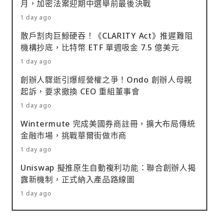
月，加密法案迎期中選舉前最後決戰
1 day ago
散戶割肉巨鯨硬吞！《CLARITY Act》推遲難阻
機構抄底，比特幣 ETF 單週吸金 7.5 億美元
1 day ago
創辦人驟逝引爆經營權之爭！Ondo 創辦人母親
起訴，要求撤換 CEO 重組董事會
1 day ago
Wintermute 完成美國券商註冊，擴大布局傳統
金融市場，挑戰華爾街做市商
1 day ago
Uniswap 擬推原生自動複利功能：聯合創辦人揭
露新機制，正式納入產品路線圖
1 day ago