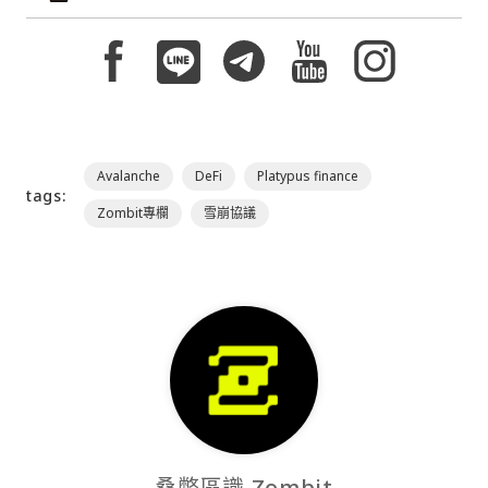
Avalanche
DeFi
Platypus finance
tags:
Zombit專欄
雪崩協議
桑幣區識 Zombit