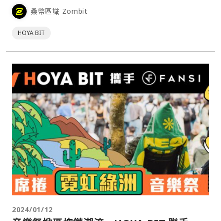
50 強的數位錢包服務商 Fireblocks 合作的虛擬資產交易所。
桑幣區識 Zombit
此合作將為 HOYA BIT 用戶提供更好的虛擬資產交易體驗與
安全保障，同時也象徵著 HOYA BIT 在打入全球虛擬資產市
HOYA BIT
場中的重要進展。
2024/01/12