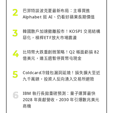
巴菲特談波克夏最新布局：主導買進
Alphabet 挺 AI、仍看好蘋果長期價值
韓國散戶加速撤離股市！KOSPI 交易結構
惡化，槓桿ETF放大市場震盪
比特幣大跌重創微策略！Q2 帳面虧損 82
億美元，連五週暫停買幣屯現金
Coldcard冷錢包漏洞延燒！損失擴大至近
九千萬鎂，投資人反向湧入交易所避險
IBM 執行長拋重磅預測：量子運算最快
2028 年貢獻營收，2030 年引爆數兆美元
商機