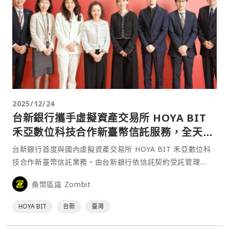
2025/12/24
台新銀行攜手虛擬資產交易所 HOYA BIT
禾亞數位科技合作新臺幣信託服務，全天候
出入金、兼顧安全與便利性
台新銀行首度與國內虛擬資產交易所 HOYA BIT 禾亞數位科
技合作新臺幣信託業務。由台新銀行依信託契約受託管理
HOYA BIT 禾亞數位科技用戶的法定貨幣資金。
桑幣區識 Zombit
HOYA BIT
台新
臺灣