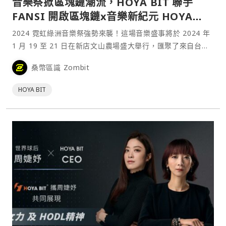
音樂祭掀區塊鏈潮流，HOYA BIT 聯手
FANSI 開啟區塊鏈x音樂新紀元 HOYA
BIT 現場打造綠洲驛站，讓樂迷走入 Web3
2024 霓虹綠洲音樂祭強勢來襲！這場音樂盛事將於 2024 年
世界！
1 月 19 至 21 日在新店文山農場盛大舉行，匯聚了來自台
灣、日本、韓國、泰國等地超 60 組的音樂人。本次主辦方更
桑幣區識 Zombit
是邀請到了台灣的虛擬資產交易所 HOYA BIT 和 NFT 音樂平
台 FANSI 的加入，為這場音樂盛宴注入更多區塊鏈創新元
HOYA BIT
素！HOYA BIT 虛擬資產交易所更受邀於音樂祭中舉辦品牌專
屬活動，現場準備了 HOYA BIT 潮流週邊好禮，吸引樂迷參
與互動。