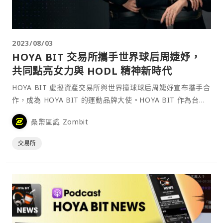
2023/08/03
HOYA BIT 交易所攜手世界球后周婕妤，
共同點亮女力與 HODL 精神新時代
HOYA BIT 虛擬資產交易所與世界撞球球后周婕妤宣布攜手合
作，成為 HOYA BIT 的運動品牌大使。HOYA BIT 作為台灣
合法合規的虛擬資產交易所，一直致力於推廣和普及虛擬資產
桑幣區識 Zombit
的投資知識，為大眾打造更安全、友善的交易環境。然而，這
次與周婕妤的合作將為 HOYA BIT 帶來更多的意義，共同點
交易所
亮女力與 HODL 精神的新時代。