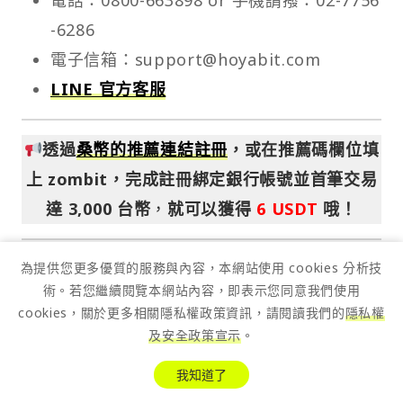
-6286
電子信箱：
support@hoyabit.com
LINE 官方客服
透過
桑幣的推薦連結註冊
，或在推薦碼欄位填
上 zombit，完成註冊綁定銀行帳號並首筆交易
達 3,000 台幣
，
就可以獲得
6 USDT
哦！
為提供您更多優質的服務與內容，本網站使用 cookies 分析技
HOYA BIT 相關新聞
術。若您繼續閱覽本網站內容，即表示您同意我們使用
cookies，關於更多相關隱私權政策資訊，請閱讀我們的
隱私權
台新銀行攜手虛擬資產交易所 HOYA BIT 禾
及安全政策宣示
。
亞數位科技合作新臺幣信託服務，全天候出
我知道了
入金、兼顧安全與便利性