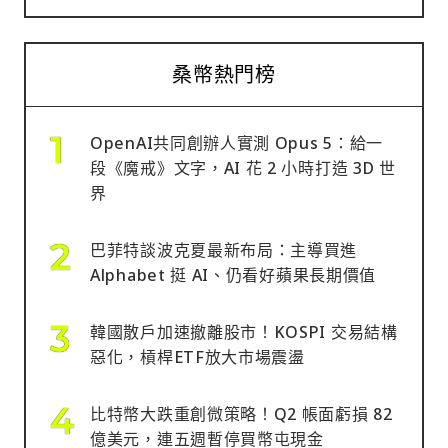
桑幣熱門榜
OpenAI共同創辦人實測 Opus 5：給一
段《魔戒》文字，AI 花 2 小時打造 3D 世
界
巴菲特談波克夏最新布局：主導買進
Alphabet 挺 AI、仍看好蘋果長期價值
韓國散戶加速撤離股市！KOSPI 交易結構
惡化，槓桿ETF放大市場震盪
比特幣大跌重創微策略！Q2 帳面虧損 82
億美元，連五週暫停買幣屯現金