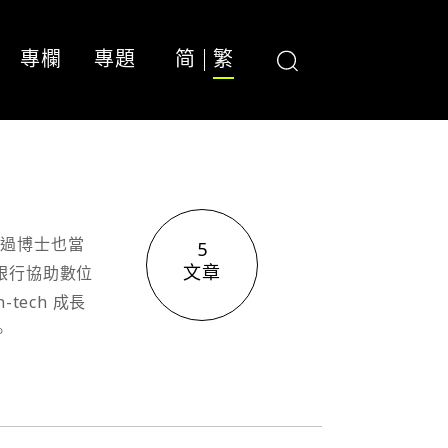
專欄
專題
简
繁
讀過博士也當
5
文章
銀行協助數位
ech 成長
。