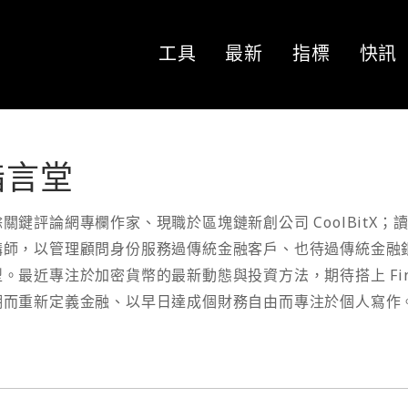
工具
最新
指標
快訊
詣言堂
關鍵評論網專欄作家、現職於區塊鏈新創公司 CoolBitX；
講師，以管理顧問身份服務過傳統金融客戶、也待過傳統金融
。最近專注於加密貨幣的最新動態與投資方法，期待搭上 Fin-t
潮而重新定義金融、以早日達成個財務自由而專注於個人寫作