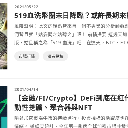
2021/05/22
519血洗幣圈末日降臨？或許長期
風險聲明：此文的觀點皆來自一個不專業的分析師觀
們暫且就「姑妄聞之姑聽之」吧！ 前情提要 這幾天加
版，姑且稱之為「519 血洗」吧！在這天，BTC、ET
市場行情
讀者投稿
2021/04/14
【金融/FI/Crypto】DeFi到
動性挖礦、聚合器與NFT
隨著加密市場牛市的持續進行，投資機構的活躍度也
情緒。 據調查統計，今年第一季度全球加密市場共發生起