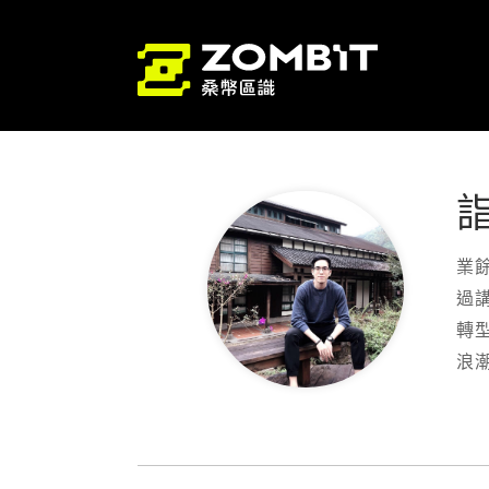
業餘
過
轉型
浪