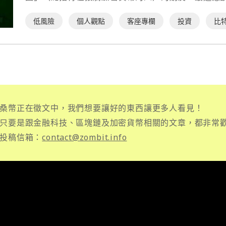
情！ 若不太清楚這樣⋯
低風險
個人觀點
客座專欄
投資
比
桑幣正在徵文中，我們想要讓好的東西讓更多人看見！
只要是跟金融科技、區塊鏈及加密貨幣相關的文章，都非常
投稿信箱：
contact@zombit.info