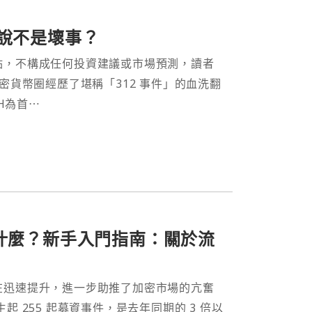
來說不是壞事？
點，不構成任何投資建議或市場預測，讀者
密貨幣圈經歷了堪稱「312 事件」的血洗翻
H為首⋯
底在紅什麼？新手入門指南：關於流
在迅速提升，進一步助推了加密市場的亢奮
 255 起募資事件，是去年同期的 3 倍以