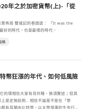
20年之於加密貨幣(上)-「從
 雙城記的卷頭語： 「It was the
mes」 （這是最好的時代，也是最壞的時代⋯
投稿
特幣狂漲的年代、如何低風險
過去，它的壞相信大家有目共睹、無須贅述；但其
相信不論是不是在「幣
該都有耳聞由比特幣、以太幣領軍的牛市行