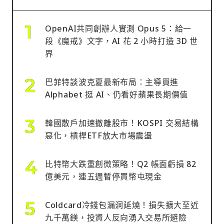
OpenAI共同創辦人實測 Opus 5：給一
段《魔戒》文字，AI 花 2 小時打造 3D 世
界
巴菲特談波克夏最新布局：主導買進
Alphabet 挺 AI、仍看好蘋果長期價值
韓國散戶加速撤離股市！KOSPI 交易結構
惡化，槓桿ETF放大市場震盪
比特幣大跌重創微策略！Q2 帳面虧損 82
億美元，連五週暫停買幣屯現金
Coldcard冷錢包漏洞延燒！損失擴大至近
九千萬鎂，投資人反向湧入交易所避險