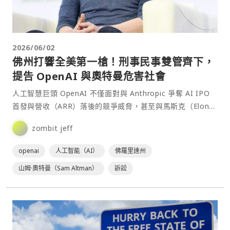
2026/06/02
佛州打響全美第一槍！刑事民事雙管齊下，
提告 OpenAI 與奧特曼危害社會
人工智慧巨頭 OpenAI 不僅面對與 Anthropic 爭奪 AI IPO
首發與營收（ARR）落後的競爭威脅，甚至與馬斯克（Elon
Musk）的最高⋯
zombit jeff
openai
人工智能（AI）
佛羅里達州
山姆·奧特曼（Sam Altman）
訴訟