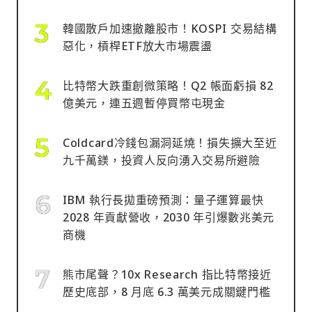
韓國散戶加速撤離股市！KOSPI 交易結構
惡化，槓桿ETF放大市場震盪
比特幣大跌重創微策略！Q2 帳面虧損 82
億美元，連五週暫停買幣屯現金
Coldcard冷錢包漏洞延燒！損失擴大至近
九千萬鎂，投資人反向湧入交易所避險
IBM 執行長拋重磅預測：量子運算最快
2028 年貢獻營收，2030 年引爆數兆美元
商機
熊市尾聲？10x Research 指比特幣接近
歷史底部，8 月底 6.3 萬美元成關鍵門檻