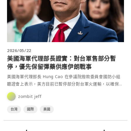
2026/05/22
美國海軍代理部長證實：對台軍售部分暫
停，優先保留彈藥供應伊朗戰事
美國海軍代理部長 Hung Cao 在參議院撥款委員會國防小組
聽證會上表示，美方目前已暫停部分對台軍火運輸，以確保美
軍擁有足夠彈藥應對代號「史詩狂怒」的伊朗軍事行動。⋯
zombit jeff
台灣
國際
美國