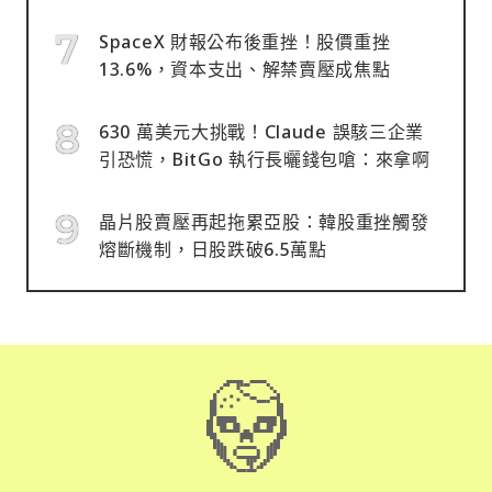
SpaceX 財報公布後重挫！股價重挫
13.6%，資本支出、解禁賣壓成焦點
630 萬美元大挑戰！Claude 誤駭三企業
引恐慌，BitGo 執行長曬錢包嗆：來拿啊
晶片股賣壓再起拖累亞股：韓股重挫觸發
熔斷機制，日股跌破6.5萬點