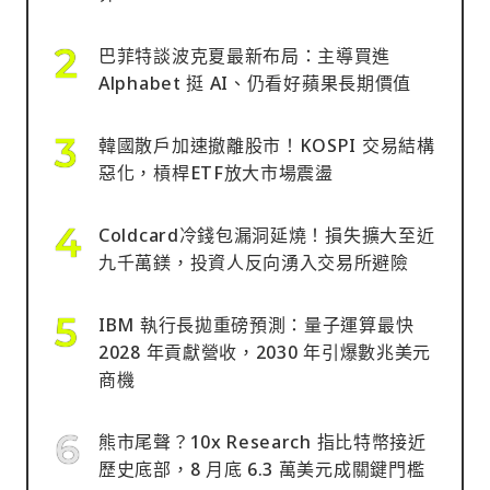
巴菲特談波克夏最新布局：主導買進
Alphabet 挺 AI、仍看好蘋果長期價值
韓國散戶加速撤離股市！KOSPI 交易結構
惡化，槓桿ETF放大市場震盪
Coldcard冷錢包漏洞延燒！損失擴大至近
九千萬鎂，投資人反向湧入交易所避險
IBM 執行長拋重磅預測：量子運算最快
2028 年貢獻營收，2030 年引爆數兆美元
商機
熊市尾聲？10x Research 指比特幣接近
歷史底部，8 月底 6.3 萬美元成關鍵門檻