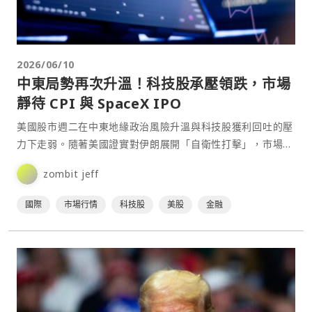
2026/06/10
中東局勢再次升溫！科技股承壓領跌，市場
靜待 CPI 與 SpaceX IPO
美國股市週二在中東地緣政治風險升溫與科技股獲利回吐的壓
力下走弱。隨著美國證實對伊朗展開「自衛性打擊」，市場避
險情緒升溫，導致美股期貨盤後下跌，能源價格則同步波動加
zombit jeff
劇⋯
國際
市場行情
科技股
美股
金融