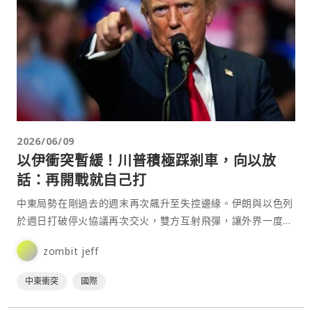
2026/06/09
以伊衝突暫緩！川普積極踩剎車，向以放
話：再開戰就自己打
中東局勢在剛過去的週末再次飆升至失控邊緣。伊朗與以色列
於週日打破停火協議再次交火，雙方互射飛彈，讓外界一度擔
憂美伊戰爭恐演變成更大規模的地區混戰。在美國總統川普密
zombit jeff
集⋯
中東衝突
國際