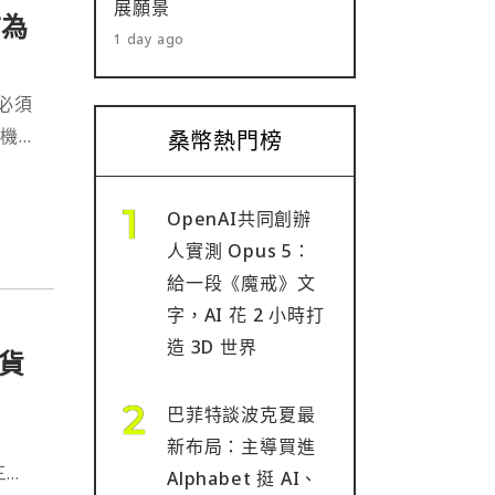
展願景
前為
1 day ago
必須
的機
桑幣熱門榜
及透
OpenAI共同創辦
人實測 Opus 5：
給一段《魔戒》文
字，AI 花 2 小時打
造 3D 世界
貨
巴菲特談波克夏最
新布局：主導買進
三
Alphabet 挺 AI、