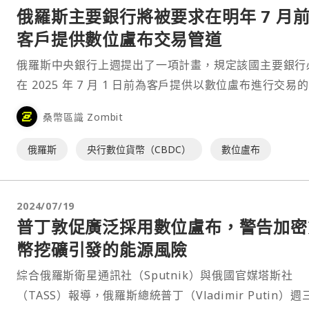
俄羅斯主要銀行將被要求在明年 7 月
客戶提供數位盧布交易管道
俄羅斯中央銀行上週提出了一項計畫，規定該國主要銀行
在 2025 年 7 月 1 日前為客戶提供以數位盧布進行交易
會，包括數位盧布帳戶的開設、現金存入、資金轉帳，以
桑幣區識 Zombit
過相關基礎設施接收數位盧布。⋯
俄羅斯
央行數位貨幣（CBDC）
數位盧布
2024/07/19
普丁敦促廣泛採用數位盧布，警告加密
幣挖礦引發的能源風險
綜合俄羅斯衛星通訊社（Sputnik）與俄國官媒塔斯社
（TASS）報導，俄羅斯總統普丁（Vladimir Putin）週