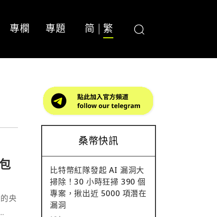
專欄
專題
简
繁
桑幣快訊
包
比特幣紅隊發起 AI 漏洞大
掃除！30 小時狂掃 390 個
專案，揪出近 5000 項潛在
月的央
漏洞