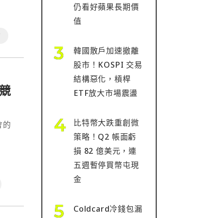
金融資
仍看好蘋果長期價
題的
值
丁
韓國散戶加速撤離
股市！KOSPI 交易
結構惡化，槓桿
競
ETF放大市場震盪
比特幣大跌重創微
會的
策略！Q2 帳面虧
損 82 億美元，連
五週暫停買幣屯現
金
Coldcard冷錢包漏