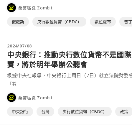
（17日）表示，俄羅斯不能錯過時機，需及時建立數位
桑幣區識 Zombit
產（DFA）流通的法律框架和法規。他在一場有關經濟議
會議上⋯
俄羅斯
央行數位貨幣（CBDC）
數位盧布
普
2024/07/08
中央銀行：推動央行數位貨幣不是國際
賽，將於明年舉辦公聽會
根據中央社報導，中央銀行上周日（7日）就立法院財委
「數⋯
桑幣區識 Zombit
中央銀行
台灣
央行數位貨幣（CBDC）
政策