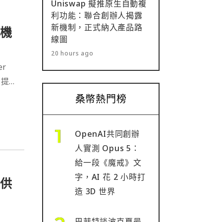
Uniswap 擬推原生自動複
利功能：聯合創辦人揭露
新機制，正式納入產品路
險機
線圖
20 hours ago
er
戶提供
持的
桑幣熱門榜
位資
OpenAI共同創辦
人實測 Opus 5：
給一段《魔戒》文
字，AI 花 2 小時打
提供
造 3D 世界
巴菲特談波克夏最