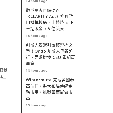
14 hours ago
成兩種
散戶割肉巨鯨硬吞！
藏
《CLARITY Act》推遲難
阻機構抄底，比特幣 ETF
單週吸金 7.5 億美元
16 hours ago
創辦人驟逝引爆經營權之
爭！Ondo 創辦人母親起
訴，要求撤換 CEO 重組董
事會
跟我
18 hours ago
熊
Wintermute 完成美國券
享交
商註冊，擴大布局傳統金
被動
融市場，挑戰華爾街做市
商
額外
19 hours ago
我⋯