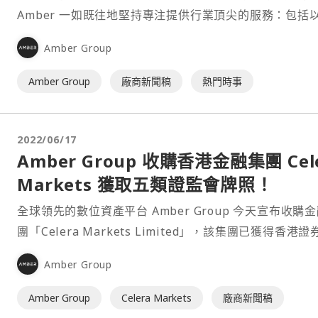
Amber 一如既往地堅持專注提供行業頂尖的服務：包括
全、合規、風控為根基的各類交易、託管、對沖、資管服
Amber Group
儘管在過去兩年間，加密貨幣的信用市場在規模上有了巨
增長，我們並未涉足這一加密貨幣的信貸領域。直至今天
Amber Group
廠商新聞稿
熱門時事
們從未向任何借款人放出任何純信用（非抵押或不⋯
2022/06/17
Amber Group 收購香港金融集團 Cel
Markets 獲取五類證監會牌照！
全球領先的數位資產平台 Amber Group 今天宣布收購
團「Celera Markets Limited」，該集團已獲得香港證
期貨事務監察委員會（證監會，SFC）多類牌照許可。此
Amber Group
購對 Amber Group 來說是一個重要的里程碑，因為它
力於增強其產品組合，以彌合全球傳統金融與數位金融之
Amber Group
Celera Markets
廠商新聞稿
差距⋯