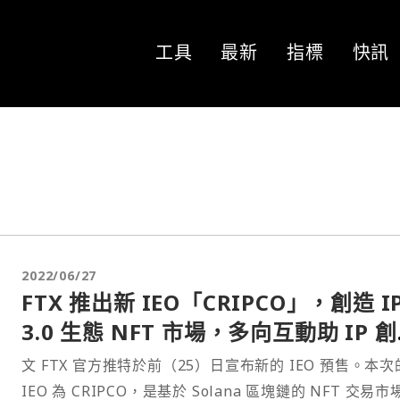
工具
最新
指標
快訊
2022/06/27
FTX 推出新 IEO「CRIPCO」，創造 I
3.0 生態 NFT 市場，多向互動助 IP 
者建立品牌價值
文 FTX 官方推特於前（25）日宣布新的 IEO 預售。本次的
IEO 為 CRIPCO，是基於 Solana 區塊鏈的 NFT 交易市