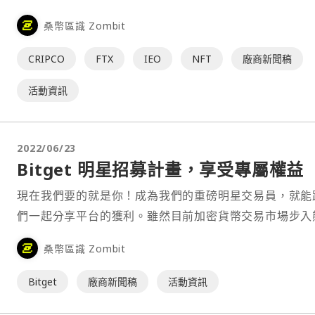
其目的是創建新型態的 NFT 交易。CRIPCO 將 NFT 分
桑幣區識 Zombit
形式，一是創作者上傳了具智慧財產權（IP）的 NFT 收
品，另一種則是其他用戶利用這些 IP 進行二創⋯
CRIPCO
FTX
IEO
NFT
廠商新聞稿
活動資訊
2022/06/23
Bitget 明星招募計畫，享受專屬權益
現在我們要的就是你！成為我們的重磅明星交易員，就能
們一起分享平台的獲利。雖然目前加密貨幣交易市場步入
市，但是優秀的交易員更是能脫穎而出。通過領導力及分
桑幣區識 Zombit
易心得，讓您收獲交易利潤的同時，更可得到源源不絕的
收入。疫情這兩年期間，各行各業受到經濟的影響，獲得
Bitget
廠商新聞稿
活動資訊
被動收入，已被視為增加收入的重要手段。現在只要符合