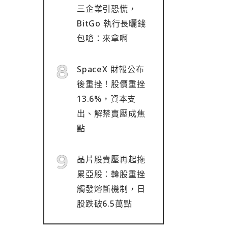
三企業引恐慌，
BitGo 執行長曬錢
包嗆：來拿啊
SpaceX 財報公布
後重挫！股價重挫
13.6%，資本支
出、解禁賣壓成焦
點
晶片股賣壓再起拖
累亞股：韓股重挫
觸發熔斷機制，日
股跌破6.5萬點