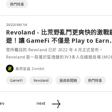
熱門時事
2022/06/14
Revoland - 比荒野亂鬥更爽快的激戰
遊！讓 GameFi 不僅是 Play to Earn
更是Play to Fun！
眾所矚目的 Revoland 已於 2022 年 4 月正式發布。
Revoland 是一款基於區塊鏈的3V3多人在線競技場 (MOB
遊戲，玩家可以在其中召集朋友組建團隊，與他人戰鬥，
桑幣區識 Zombit
過個人技能獲得代幣獎勵。⋯
GameFi
Revoland
廠商新聞稿
熱門時事
ev
next