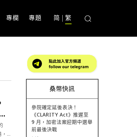
專欄
專題
简
繁
桑幣快訊
P
參院確定延後表決！
創作
《CLARITY Act》推遲至
9 月，加密法案迎期中選舉
前最後決戰
場，