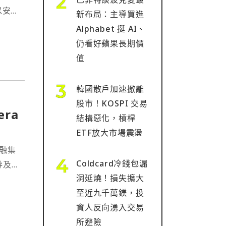
以安
新布局：主導買進
務。
Alphabet 挺 AI、
大的
仍看好蘋果長期價
，我
值
韓國散戶加速撤離
股市！KOSPI 交易
era
結構惡化，槓桿
ETF放大市場震盪
金融集
Coldcard冷錢包漏
券及
洞延燒！損失擴大
次收
至近九千萬鎂，投
持續致
資人反向湧入交易
間的
所避險