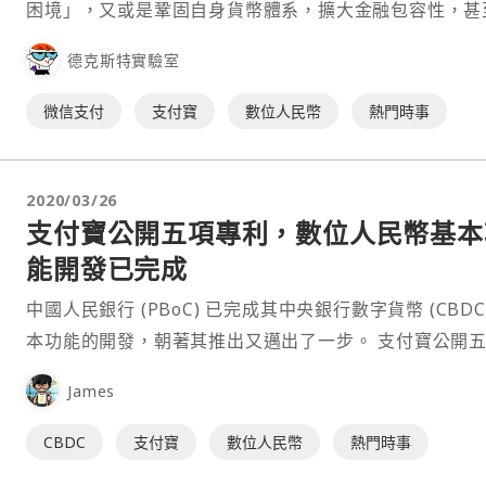
困境」，又或是鞏固自身貨幣體系，擴大金融包容性，甚
透過數位人民幣監控洗錢行為，數位人民幣都勢在必行。
德克斯特實驗室
在達成其目標之前，可能要先搬開最大的絆腳石：支付寶
信支付。 根據研究機構易觀去年的⋯
微信支付
支付寶
數位人民幣
熱門時事
2020/03/26
支付寶公開五項專利，數位人民幣基本
能開發已完成
中國人民銀行 (PBoC) 已完成其中央銀行數字貨幣 (CBDC
本功能的開發，朝著其推出又邁出了一步。 支付寶公開五項與
CBDC 有關專利 據《環球時報》週二報導，中國人民銀
James
正在起草⋯
CBDC
支付寶
數位人民幣
熱門時事