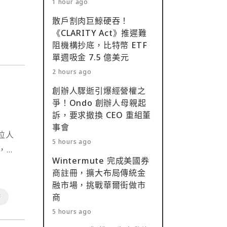
1 hour ago
系中
散戶割肉巨鯨硬吞！
《CLARITY Act》推遲難
阻機構抄底，比特幣 ETF
單週吸金 7.5 億美元
2 hours ago
創辦人驟逝引爆經營權之
爭！Ondo 創辦人母親起
訴，要求撤換 CEO 重組董
事會
位人
5 hours ago
，穩
Wintermute 完成美國券
設。
商註冊，擴大布局傳統金
融市場，挑戰華爾街做市
商
幣
5 hours ago