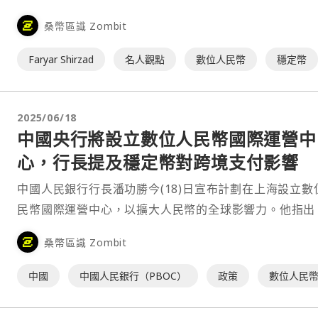
定幣監管政策上處理失當，恐削弱美元在未來數位結算體
桑幣區識 Zombit
的主導地位。⋯
Faryar Shirzad
名人觀點
數位人民幣
穩定幣
2025/06/18
中國央行將設立數位人民幣國際運營中
心，行長提及穩定幣對跨境支付影響
中國人民銀行行長潘功勝今(18)日宣布計劃在上海設立數
民幣國際運營中心，以擴大人民幣的全球影響力。他指出
定幣與央行數位貨幣（CBDC）正在重塑全球支付基礎建
桑幣區識 Zombit
⋯
中國
中國人民銀行（PBOC）
政策
數位人民