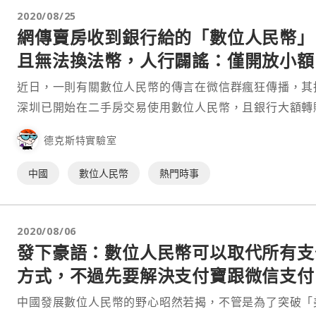
2020/08/25
網傳賣房收到銀行給的「數位人民幣」
且無法換法幣，人行闢謠：僅開放小額
付
近日，一則有關數位人民幣的傳言在微信群瘋狂傳播，其
深圳已開始在二手房交易使用數位人民幣，且銀行大額轉
法兌換成紙幣。但事實真的如此嗎？ 上週日，PTT 八卦板出
德克斯特實驗室
現一則「⋯
中國
數位人民幣
熱門時事
2020/08/06
發下豪語：數位人民幣可以取代所有支
方式，不過先要解決支付寶跟微信支付
中國發展數位人民幣的野心昭然若揭，不管是為了突破「