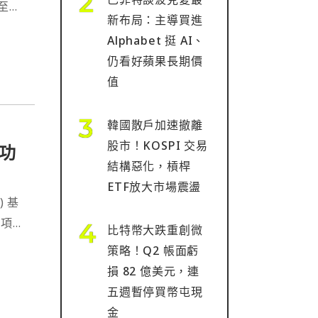
至是
新布局：主導買進
然而
Alphabet 挺 AI、
跟微
仍看好蘋果長期價
值
韓國散戶加速撤離
股市！KOSPI 交易
功
結構惡化，槓桿
ETF放大市場震盪
) 基
比特幣大跌重創微
行目前
策略！Q2 帳面虧
損 82 億美元，連
五週暫停買幣屯現
金