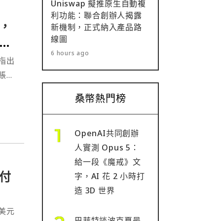
Uniswap 擬推原生自動複
利功能：聯合創辦人揭露
，
新機制，正式納入產品路
線圖
支
6 hours ago
指出
賬無
桑幣熱門榜
OpenAI共同創辦
人實測 Opus 5：
給一段《魔戒》文
付
字，AI 花 2 小時打
造 3D 世界
美元
巴菲特談波克夏最