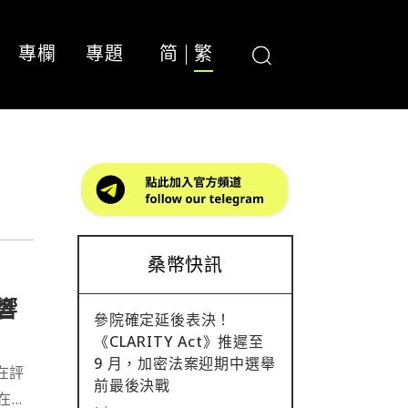
專欄
專題
简
繁
桑幣快訊
響
參院確定延後表決！
《CLARITY Act》推遲至
9 月，加密法案迎期中選舉
 在評
前最後決戰
在穩