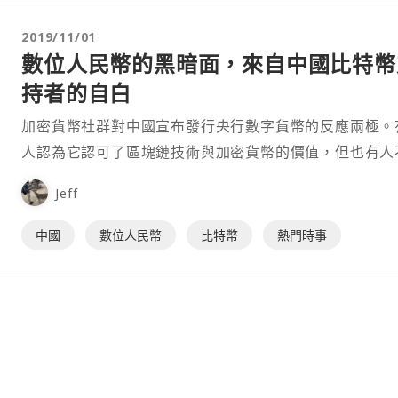
2019/11/01
數位人民幣的黑暗面，來自中國比特幣
持者的自白
加密貨幣社群對中國宣布發行央行數字貨幣的反應兩極。
人認為它認可了區塊鏈技術與加密貨幣的價值，但也有人
為意，認為這只是中國增強對人民控制的手段，區塊鏈與
Jeff
貨幣的反威權主義本質與中國存在相當大的分歧。 長期以來，
中國當局一直不鼓勵甚至禁止投資⋯
中國
數位人民幣
比特幣
熱門時事