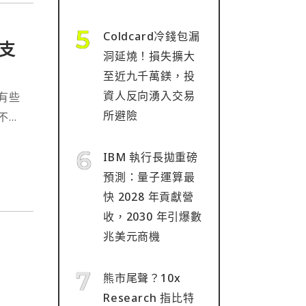
Coldcard冷錢包漏
支
洞延燒！損失擴大
至近九千萬鎂，投
資人反向湧入交易
有些
所避險
不以
加密
IBM 執行長拋重磅
預測：量子運算最
快 2028 年貢獻營
收，2030 年引爆數
兆美元商機
熊市尾聲？10x
Research 指比特