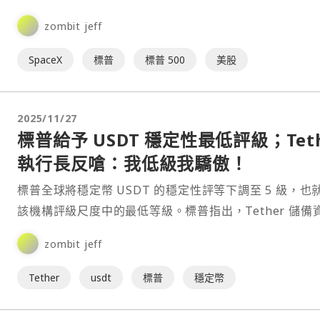
入」改革方案。這意味著，像馬斯克旗下 S⋯
zombit jeff
SpaceX
標普
標普 500
美股
2025/11/27
標普給予 USDT 穩定性最低評級；Teth
執行長反嗆：我低級我驕傲！
標普全球將穩定幣 USDT 的穩定性評等下調至 5 級，也
該機構評級尺度中的最低等級。標普指出，Tether 儲備
中高風險部位占比上升，且當前儲備緩衝不足以⋯
zombit jeff
Tether
usdt
標普
穩定幣