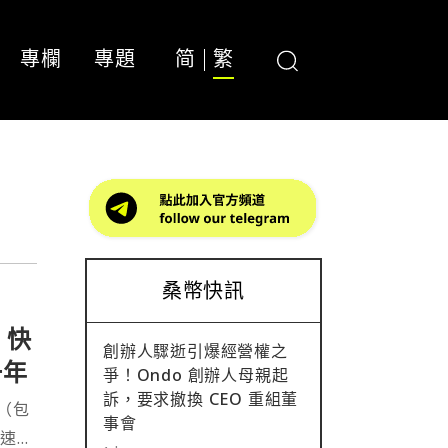
專欄
專題
简
繁
桑幣快訊
 快
創辦人驟逝引爆經營權之
一年
爭！Ondo 創辦人母親起
訴，要求撤換 CEO 重組董
（包
事會
快速納