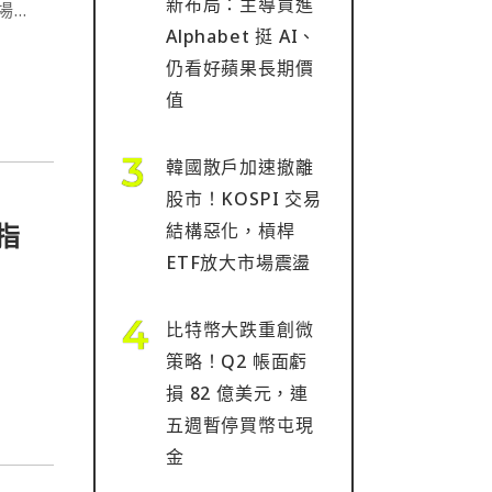
新布局：主導買進
場
Alphabet 挺 AI、
仍看好蘋果長期價
值
韓國散戶加速撤離
股市！KOSPI 交易
，指
結構惡化，槓桿
ETF放大市場震盪
比特幣大跌重創微
策略！Q2 帳面虧
損 82 億美元，連
五週暫停買幣屯現
金