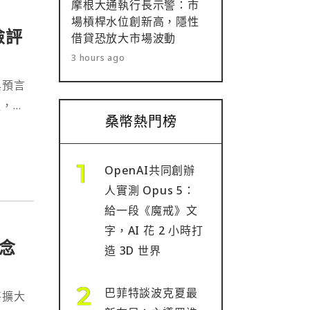
摩根大通執行長示警：市
場槓桿水位創新高，隱性
險評
借貸恐放大市場波動
3 hours ago
與預言
鏈，以
桑幣熱門榜
OpenAI共同創辦
人實測 Opus 5：
給一段《魔戒》文
字，AI 花 2 小時打
念
造 3D 世界
巴菲特談波克夏最
將擴大