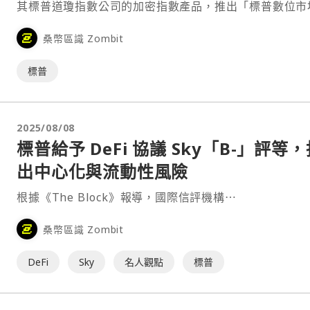
其標普道瓊指數公司的加密指數產品，推出「標普數位市
50 指數」（S&P Digital Markets 50 Index）。⋯
桑幣區識 Zombit
標普
2025/08/08
標普給予 DeFi 協議 Sky「B-」評等
出中心化與流動性風險
根據《The Block》報導，國際信評機構⋯
桑幣區識 Zombit
DeFi
Sky
名人觀點
標普