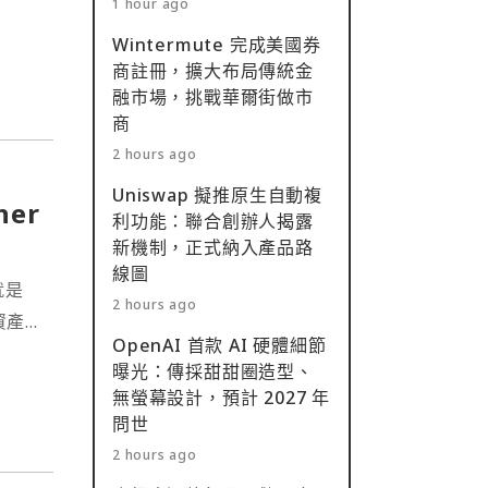
1 hour ago
Wintermute 完成美國券
商註冊，擴大布局傳統金
融市場，挑戰華爾街做市
商
2 hours ago
Uniswap 擬推原生自動複
er
利功能：聯合創辦人揭露
新機制，正式納入產品路
線圖
就是
2 hours ago
資產
OpenAI 首款 AI 硬體細節
曝光：傳採甜甜圈造型、
無螢幕設計，預計 2027 年
問世
2 hours ago