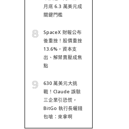
月底 6.3 萬美元成
關鍵門檻
SpaceX 財報公布
後重挫！股價重挫
13.6%，資本支
出、解禁賣壓成焦
點
630 萬美元大挑
戰！Claude 誤駭
三企業引恐慌，
BitGo 執行長曬錢
包嗆：來拿啊