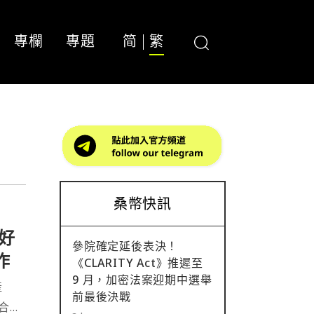
專欄
專題
简
繁
桑幣快訊
看好
參院確定延後表決！
作
《CLARITY Act》推遲至
9 月，加密法案迎期中選舉
產
前最後決戰
合作