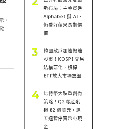
新布局：主導買進
Alphabet 挺 AI、
表示，
仍看好蘋果長期價
獎勵減
值
韓國散戶加速撤離
股市！KOSPI 交易
結構惡化，槓桿
ETF放大市場震盪
比特幣大跌重創微
策略！Q2 帳面虧
損 82 億美元，連
五週暫停買幣屯現
金