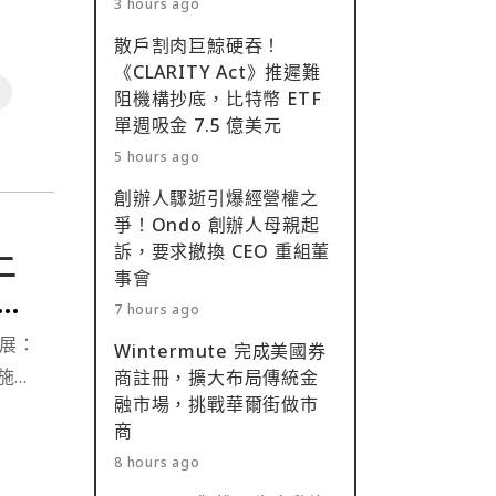
3 hours ago
散戶割肉巨鯨硬吞！
《CLARITY Act》推遲難
阻機構抄底，比特幣 ETF
單週吸金 7.5 億美元
5 hours ago
創辦人驟逝引爆經營權之
爭！Ondo 創辦人母親起
訴，要求撤換 CEO 重組董
二
事會
狂飆
7 hours ago
進展：
Wintermute 完成美國券
設施租
商註冊，擴大布局傳統金
融市場，挑戰華爾街做市
商
8 hours ago