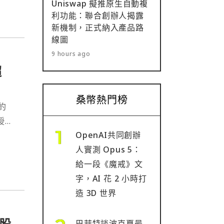
Uniswap 擬推原生自動複
利功能：聯合創辦人揭露
新機制，正式納入產品路
線圖
9 hours ago
超
桑幣熱門榜
約
授權
OpenAI共同創辦
人實測 Opus 5：
給一段《魔戒》文
字，AI 花 2 小時打
造 3D 世界
股
巴菲特談波克夏最