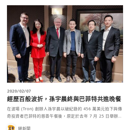
2020/02/07
經歷百般波折，孫宇晨終與巴菲特共進晚餐
在波場 (Tron) 創辦人孫宇晨以破紀錄的 456 萬美元拍下與傳
奇投資者巴菲特的慈善午餐後，原定於去年 7 月 25 日舉辦卻
因孫宇晨以腎結石為由無限期延後，最近終於在美國內布拉斯
鏈新聞