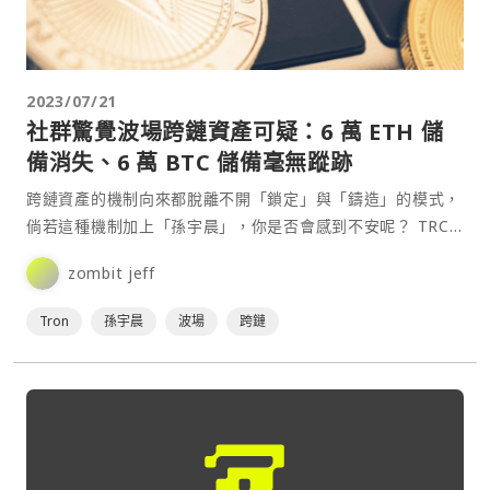
2023/07/21
社群驚覺波場跨鏈資產可疑：6 萬 ETH 儲
備消失、6 萬 BTC 儲備毫無蹤跡
跨鏈資產的機制向來都脫離不開「鎖定」與「鑄造」的模式，
倘若這種機制加上「孫宇晨」，你是否會感到不安呢？ TRC-
20⋯
zombit jeff
Tron
孫宇晨
波場
跨鏈