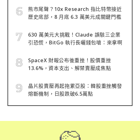
熊市尾聲？10x Research 指比特幣接近
歷史底部，8 月底 6.3 萬美元成關鍵門檻
630 萬美元大挑戰！Claude 誤駭三企業
引恐慌，BitGo 執行長曬錢包嗆：來拿啊
SpaceX 財報公布後重挫！股價重挫
13.6%，資本支出、解禁賣壓成焦點
晶片股賣壓再起拖累亞股：韓股重挫觸發
熔斷機制，日股跌破6.5萬點