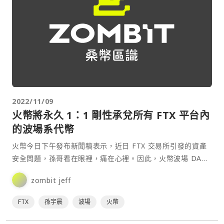
2022/11/09
火幣將永久 1：1 剛性承兌所有 FTX 平台內
的波場系代幣
火幣今日下午發布新聞稿表示，近日 FTX 交易所引發的資產
安全問題，孫哥看在眼裡，痛在心裡。因此，火幣波場 DAO
宣佈將永久 1：1 剛性承兌所有 FTX 平台內的波場系代幣，
zombit jeff
包括：TRX、BTT、JST、SUN、HT。⋯
FTX
孫宇晨
波場
火幣