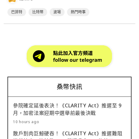
加州完成了這場區塊鏈產業所矚目的餐會。⋯
巴菲特
比特幣
波場
熱門時事
桑幣快訊
參院確定延後表決！《CLARITY Act》推遲至 9
月，加密法案迎期中選舉前最後決戰
10 hours ago
散戶割肉巨鯨硬吞！《CLARITY Act》推遲難阻