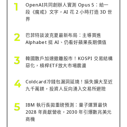
OpenAI共同創辦人實測 Opus 5：給一
段《魔戒》文字，AI 花 2 小時打造 3D 世
界
巴菲特談波克夏最新布局：主導買進
Alphabet 挺 AI、仍看好蘋果長期價值
韓國散戶加速撤離股市！KOSPI 交易結構
惡化，槓桿ETF放大市場震盪
Coldcard冷錢包漏洞延燒！損失擴大至近
九千萬鎂，投資人反向湧入交易所避險
IBM 執行長拋重磅預測：量子運算最快
2028 年貢獻營收，2030 年引爆數兆美元
商機