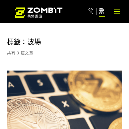
简
繁
標籤：波場
共有 3 篇文章