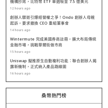
機構抄底，比特幣 ETF 單週吸金 7.5 億美元
12 hours ago
創辦人驟逝引爆經營權之爭！Ondo 創辦人母親
起訴，要求撤換 CEO 重組董事會
14 hours ago
Wintermute 完成美國券商註冊，擴大布局傳統
金融市場，挑戰華爾街做市商
15 hours ago
Uniswap 擬推原生自動複利功能：聯合創辦人揭
露新機制，正式納入產品路線圖
16 hours ago
桑幣熱門榜