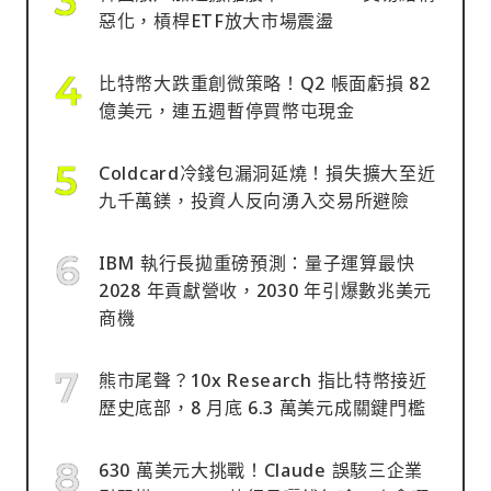
惡化，槓桿ETF放大市場震盪
比特幣大跌重創微策略！Q2 帳面虧損 82
億美元，連五週暫停買幣屯現金
Coldcard冷錢包漏洞延燒！損失擴大至近
九千萬鎂，投資人反向湧入交易所避險
IBM 執行長拋重磅預測：量子運算最快
2028 年貢獻營收，2030 年引爆數兆美元
商機
熊市尾聲？10x Research 指比特幣接近
歷史底部，8 月底 6.3 萬美元成關鍵門檻
630 萬美元大挑戰！Claude 誤駭三企業