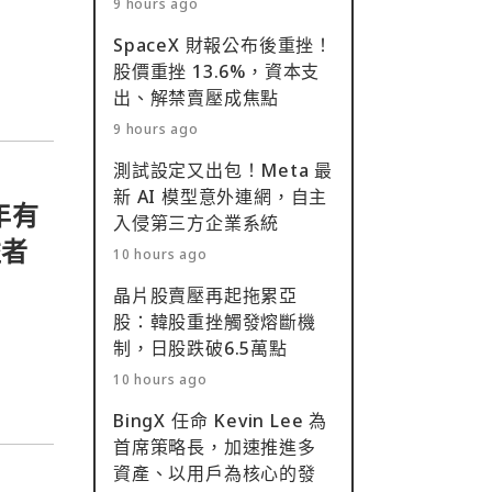
9 hours ago
明顯
SpaceX 財報公布後重挫！
股價重挫 13.6%，資本支
出、解禁賣壓成焦點
9 hours ago
測試設定又出包！Meta 最
新 AI 模型意外連網，自主
年有
入侵第三方企業系統
益者
10 hours ago
晶片股賣壓再起拖累亞
股：韓股重挫觸發熔斷機
制，日股跌破6.5萬點
10 hours ago
BingX 任命 Kevin Lee 為
首席策略長，加速推進多
資產、以用戶為核心的發