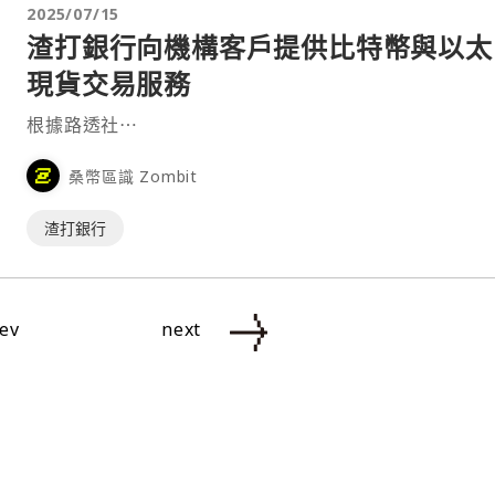
2025/07/15
渣打銀行向機構客戶提供比特幣與以太
現貨交易服務
根據路透社⋯
桑幣區識 Zombit
渣打銀行
ev
next