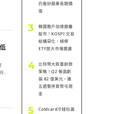
仍看好蘋果長期價
值
韓國散戶加速撤離
股市！KOSPI 交易
結構惡化，槓桿
低
ETF放大市場震盪
比特幣大跌重創微
管
策略！Q2 帳面虧
與持有
損 82 億美元，連
五週暫停買幣屯現
金
Coldcard冷錢包漏