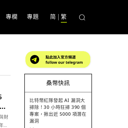
專欄
專題
简
繁
桑幣快訊
5
比特幣紅隊發起 AI 漏洞大
失是
掃除！30 小時狂掃 390 個
專案，揪出近 5000 項潛在
與財
漏洞
年價