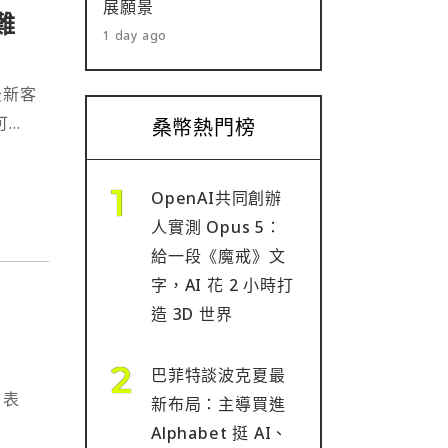
展願景
難
1 day ago
最新客
可避
桑幣熱門榜
OpenAI共同創辦
人實測 Opus 5：
給一段《魔戒》文
字，AI 花 2 小時打
造 3D 世界
，
巴菲特談波克夏最
 表
新布局：主導買進
Alphabet 挺 AI、