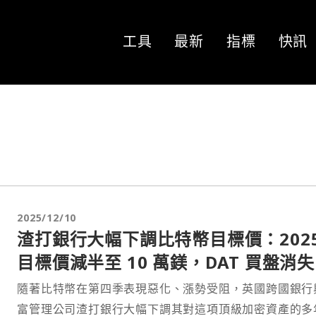
工具
最新
指標
快訊
2025/12/10
渣打銀行大幅下調比特幣目標價：202
目標價減半至 10 萬鎂，DAT 買盤消
主因
隨著比特幣在第四季表現惡化、漲勢受阻，英國跨國銀行
富管理公司渣打銀行大幅下調其對這項頂級加密資產的多