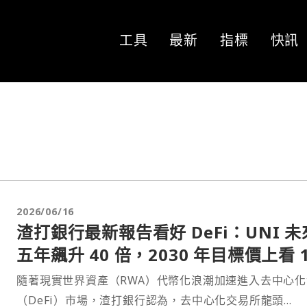
工具
最新
指標
快訊
2026/06/16
渣打銀行最新報告看好 DeFi：UNI 未
五年飆升 40 倍，2030 年目標價上看 1
美元
隨著現實世界資產（RWA）代幣化浪潮加速進入去中心
（DeFi）市場，渣打銀行認為，去中心化交易所龍頭