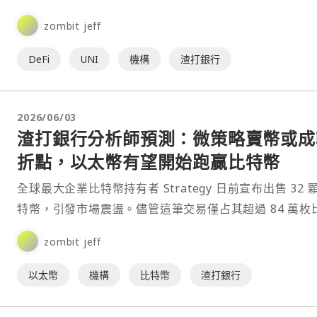
Uniswap 的治理代幣 UNI 有望成為下一輪加密市⋯
zombit jeff
DeFi
UNI
機構
渣打銀行
2026/06/03
渣打銀行分析師預測：微策略賣幣或成
折點，以太幣有望開始跑贏比特幣
全球最大企業比特幣持有者 Strategy 日前宣布出售 32 
特幣，引發市場震盪。儘管這筆交易僅占其超過 84 萬枚
幣持倉的極小部分，但 Standard⋯
zombit jeff
以太幣
機構
比特幣
渣打銀行