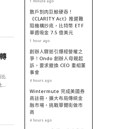
1 minute ago
散戶割肉巨鯨硬吞！
《CLARITY Act》推遲難
阻機構抄底，比特幣 ETF
單週吸金 7.5 億美元
1 hour ago
創辦人驟逝引爆經營權之
轉
爭！Ondo 創辦人母親起
訴，要求撤換 CEO 重組董
事會
顆比
4 hours ago
比特
Wintermute 完成美國券
商註冊，擴大布局傳統金
融市場，挑戰華爾街做市
商
4 hours ago