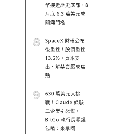
幣接近歷史底部，8
月底 6.3 萬美元成
關鍵門檻
SpaceX 財報公布
後重挫！股價重挫
13.6%，資本支
出、解禁賣壓成焦
點
630 萬美元大挑
戰！Claude 誤駭
三企業引恐慌，
BitGo 執行長曬錢
包嗆：來拿啊