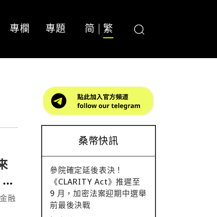
專欄
專題
简
繁
桑幣快訊
來
參院確定延後表決！
00
《CLARITY Act》推遲至
9 月，加密法案迎期中選舉
化金融
前最後決戰