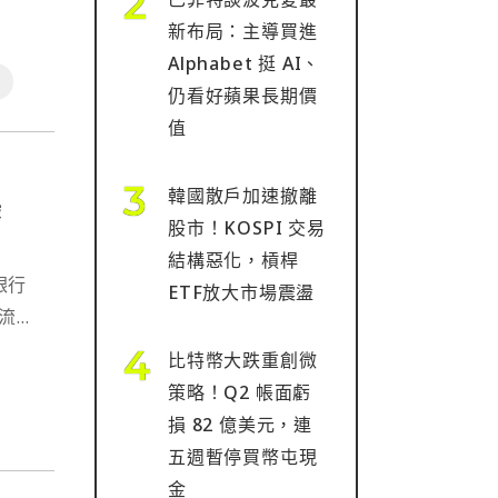
新布局：主導買進
Alphabet 挺 AI、
仍看好蘋果長期價
值
韓國散戶加速撤離
美
股市！KOSPI 交易
結構惡化，槓桿
銀行
ETF放大市場震盪
外流流
比特幣大跌重創微
策略！Q2 帳面虧
損 82 億美元，連
五週暫停買幣屯現
金