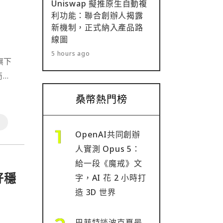
Uniswap 擬推原生自動複
利功能：聯合創辦人揭露
新機制，正式納入產品路
線圖
5 hours ago
旗下
商
桑幣熱門榜
行
OpenAI共同創辦
人實測 Opus 5：
給一段《魔戒》文
好穩
字，AI 花 2 小時打
造 3D 世界
巴菲特談波克夏最