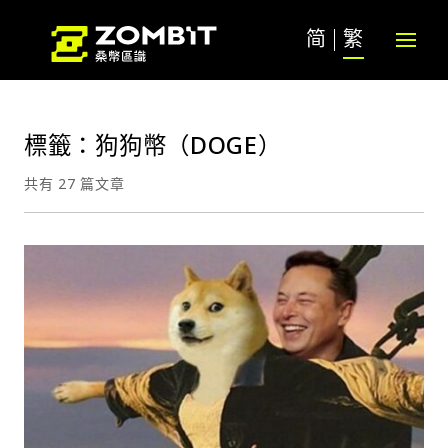
简
繁
標籤：狗狗幣（DOGE）
共有 27 篇文章