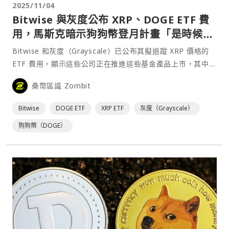
2025/11/04
Bitwise 與灰度公布 XRP、DOGE ETF 費
用，馬斯克暗示狗狗幣登月計畫「是時候
了」
Bitwise 和灰度（Grayscale）已公布其擬追蹤 XRP 價格的
ETF 費用，顯示這些公司正在推進這些基金產品上市，其中部
分甚至可能在未獲美國證券交易委員會（SEC）核准的情況下
桑幣區識 Zombit
掛牌。⋯
Bitwise
DOGE ETF
XRP ETF
灰度（Grayscale）
狗狗幣（DOGE）