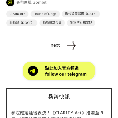
桑幣區識 Zombit
這將是「首個、也是唯一由狗狗幣基金會支持」的企業儲備。
⋯
CleanCore
House of Doge
數位資產儲備（DAT）
狗狗幣（DOGE）
狗狗幣基金會
狗狗幣財務策略
next
桑幣快訊
參院確定延後表決！《CLARITY Act》推遲至 9