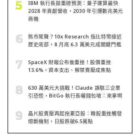
IBM 執行長拋重磅預測：量子運算最快
2028 年貢獻營收，2030 年引爆數兆美元
商機
熊市尾聲？10x Research 指比特幣接近
歷史底部，8 月底 6.3 萬美元成關鍵門檻
SpaceX 財報公布後重挫！股價重挫
13.6%，資本支出、解禁賣壓成焦點
630 萬美元大挑戰！Claude 誤駭三企業
引恐慌，BitGo 執行長曬錢包嗆：來拿啊
晶片股賣壓再起拖累亞股：韓股重挫觸發
熔斷機制，日股跌破6.5萬點