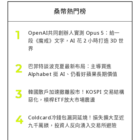
桑幣熱門榜
OpenAI共同創辦人實測 Opus 5：給一
段《魔戒》文字，AI 花 2 小時打造 3D 世
界
巴菲特談波克夏最新布局：主導買進
Alphabet 挺 AI、仍看好蘋果長期價值
韓國散戶加速撤離股市！KOSPI 交易結構
惡化，槓桿ETF放大市場震盪
Coldcard冷錢包漏洞延燒！損失擴大至近
九千萬鎂，投資人反向湧入交易所避險