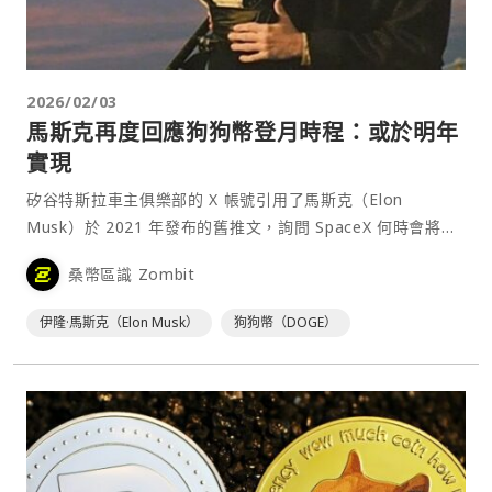
2026/02/03
馬斯克再度回應狗狗幣登月時程：或於明年
實現
矽谷特斯拉車主俱樂部的 X 帳號引用了馬斯克（Elon
Musk）於 2021 年發布的舊推文，詢問 SpaceX 何時會將狗
狗幣（Dogecoin）送上月球。馬斯克親自⋯
桑幣區識 Zombit
伊隆·馬斯克（Elon Musk）
狗狗幣（DOGE）