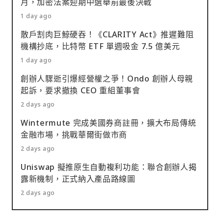
月，加密法案迎期中選舉前最後決戰
1 day ago
散戶割肉巨鯨硬吞！《CLARITY Act》推遲難阻
機構抄底，比特幣 ETF 單週吸金 7.5 億美元
1 day ago
創辦人驟逝引爆經營權之爭！Ondo 創辦人母親
起訴，要求撤換 CEO 重組董事會
2 days ago
Wintermute 完成美國券商註冊，擴大布局傳統
金融市場，挑戰華爾街做市商
2 days ago
Uniswap 擬推原生自動複利功能：聯合創辦人揭
露新機制，正式納入產品路線圖
2 days ago