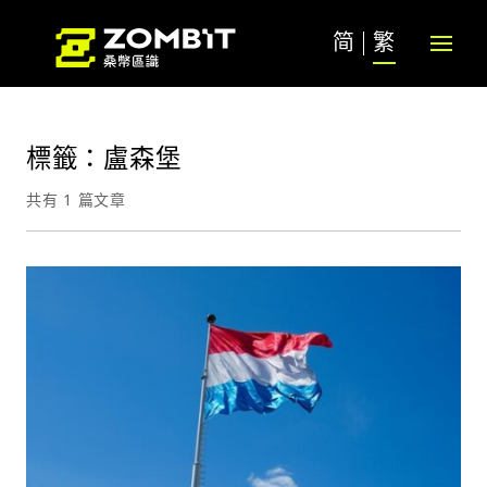
简
繁
標籤：盧森堡
共有 1 篇文章