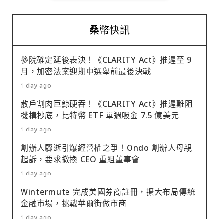
桑幣快訊
參院確定延後表決！《CLARITY Act》推遲至 9
月，加密法案迎期中選舉前最後決戰
1 day ago
散戶割肉巨鯨硬吞！《CLARITY Act》推遲難阻
機構抄底，比特幣 ETF 單週吸金 7.5 億美元
1 day ago
創辦人驟逝引爆經營權之爭！Ondo 創辦人母親
起訴，要求撤換 CEO 重組董事會
1 day ago
Wintermute 完成美國券商註冊，擴大布局傳統
金融市場，挑戰華爾街做市商
1 day ago