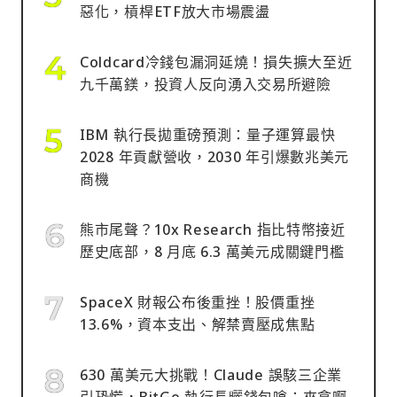
惡化，槓桿ETF放大市場震盪
Coldcard冷錢包漏洞延燒！損失擴大至近
九千萬鎂，投資人反向湧入交易所避險
IBM 執行長拋重磅預測：量子運算最快
2028 年貢獻營收，2030 年引爆數兆美元
商機
熊市尾聲？10x Research 指比特幣接近
歷史底部，8 月底 6.3 萬美元成關鍵門檻
SpaceX 財報公布後重挫！股價重挫
13.6%，資本支出、解禁賣壓成焦點
630 萬美元大挑戰！Claude 誤駭三企業
引恐慌，BitGo 執行長曬錢包嗆：來拿啊