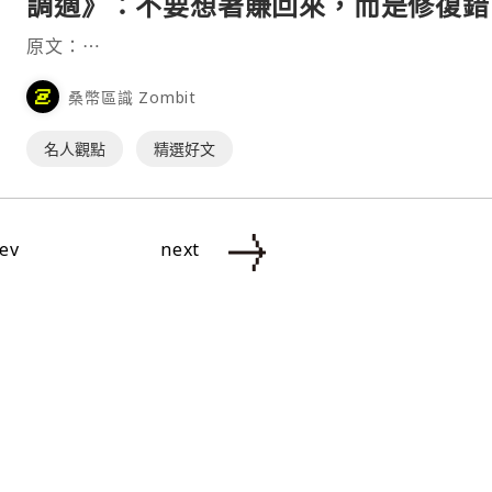
調適》：不要想著賺回來，而是修復錯
從頭開始
原文：⋯
桑幣區識 Zombit
名人觀點
精選好文
ev
next