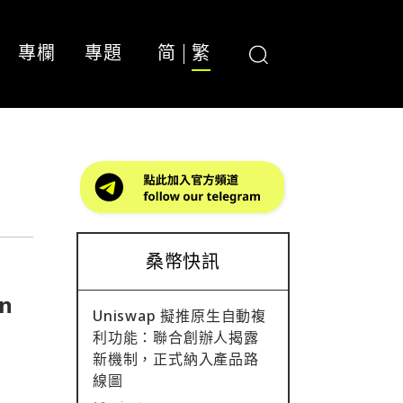
專欄
專題
简
繁
桑幣快訊
n
Uniswap 擬推原生自動複
利功能：聯合創辦人揭露
新機制，正式納入產品路
線圖