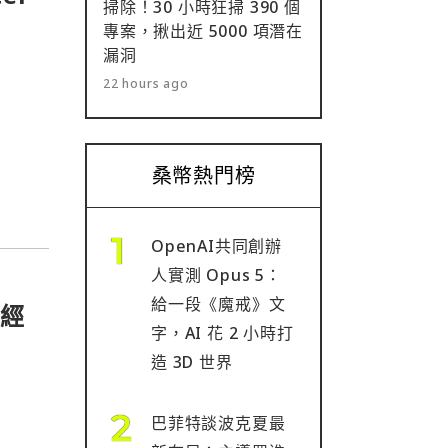
掃除！30 小時狂掃 390 個
專案，揪出近 5000 項潛在
漏洞
22 hours ago
桑幣熱門榜
OpenAI共同創辦
人實測 Opus 5：
給一段《魔戒》文
但經
字，AI 花 2 小時打
造 3D 世界
巴菲特談波克夏最