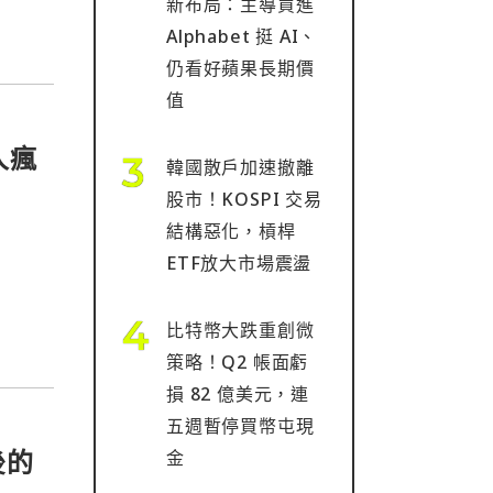
新布局：主導買進
Alphabet 挺 AI、
仍看好蘋果長期價
值
人瘋
韓國散戶加速撤離
股市！KOSPI 交易
結構惡化，槓桿
ETF放大市場震盪
比特幣大跌重創微
策略！Q2 帳面虧
損 82 億美元，連
五週暫停買幣屯現
後的
金