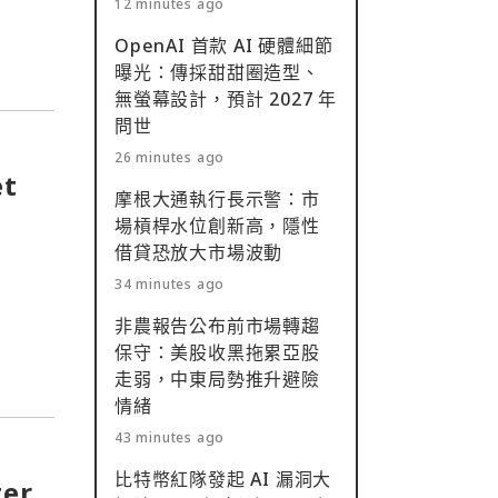
12 minutes ago
OpenAI 首款 AI 硬體細節
曝光：傳採甜甜圈造型、
無螢幕設計，預計 2027 年
問世
26 minutes ago
t
摩根大通執行長示警：市
場槓桿水位創新高，隱性
借貸恐放大市場波動
34 minutes ago
非農報告公布前市場轉趨
保守：美股收黑拖累亞股
走弱，中東局勢推升避險
情緒
43 minutes ago
比特幣紅隊發起 AI 漏洞大
er