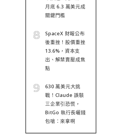
月底 6.3 萬美元成
關鍵門檻
SpaceX 財報公布
後重挫！股價重挫
13.6%，資本支
出、解禁賣壓成焦
點
630 萬美元大挑
戰！Claude 誤駭
三企業引恐慌，
BitGo 執行長曬錢
包嗆：來拿啊