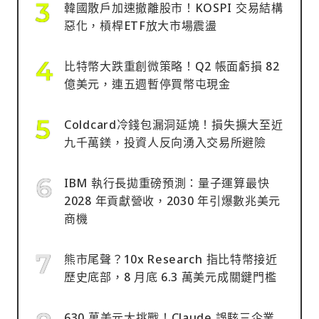
韓國散戶加速撤離股市！KOSPI 交易結構
惡化，槓桿ETF放大市場震盪
比特幣大跌重創微策略！Q2 帳面虧損 82
億美元，連五週暫停買幣屯現金
Coldcard冷錢包漏洞延燒！損失擴大至近
九千萬鎂，投資人反向湧入交易所避險
IBM 執行長拋重磅預測：量子運算最快
2028 年貢獻營收，2030 年引爆數兆美元
商機
熊市尾聲？10x Research 指比特幣接近
歷史底部，8 月底 6.3 萬美元成關鍵門檻
630 萬美元大挑戰！Claude 誤駭三企業