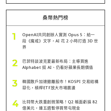
桑幣熱門榜
OpenAI共同創辦人實測 Opus 5：給一
段《魔戒》文字，AI 花 2 小時打造 3D 世
界
巴菲特談波克夏最新布局：主導買進
Alphabet 挺 AI、仍看好蘋果長期價值
韓國散戶加速撤離股市！KOSPI 交易結構
惡化，槓桿ETF放大市場震盪
比特幣大跌重創微策略！Q2 帳面虧損 82
億美元，連五週暫停買幣屯現金