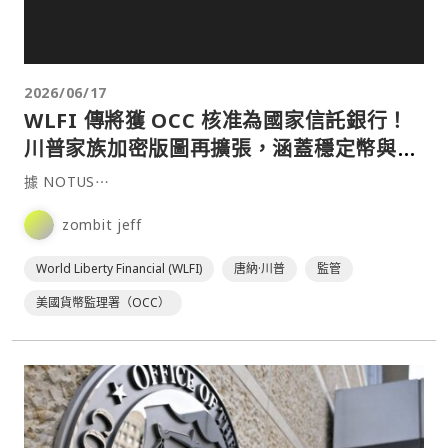
2026/06/17
WLFI 傳將獲 OCC 核准為國家信託銀行！
川普家族加密版圖再擴張，涵蓋穩定幣與託
管業務
據 NOTUS⋯
zombit jeff
World Liberty Financial (WLFI)
唐納·川普
監管
美國貨幣監理署（OCC）