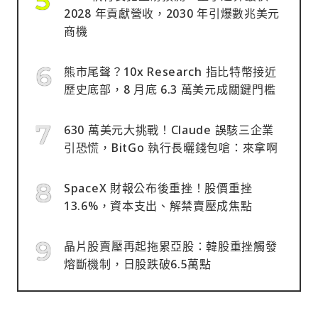
2028 年貢獻營收，2030 年引爆數兆美元
商機
熊市尾聲？10x Research 指比特幣接近
歷史底部，8 月底 6.3 萬美元成關鍵門檻
630 萬美元大挑戰！Claude 誤駭三企業
引恐慌，BitGo 執行長曬錢包嗆：來拿啊
SpaceX 財報公布後重挫！股價重挫
13.6%，資本支出、解禁賣壓成焦點
晶片股賣壓再起拖累亞股：韓股重挫觸發
熔斷機制，日股跌破6.5萬點