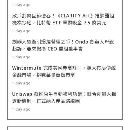
1 day ago
散戶割肉巨鯨硬吞！《CLARITY Act》推遲難阻
機構抄底，比特幣 ETF 單週吸金 7.5 億美元
1 day ago
創辦人驟逝引爆經營權之爭！Ondo 創辦人母親
起訴，要求撤換 CEO 重組董事會
1 day ago
Wintermute 完成美國券商註冊，擴大布局傳統
金融市場，挑戰華爾街做市商
1 day ago
Uniswap 擬推原生自動複利功能：聯合創辦人揭
露新機制，正式納入產品路線圖
1 day ago