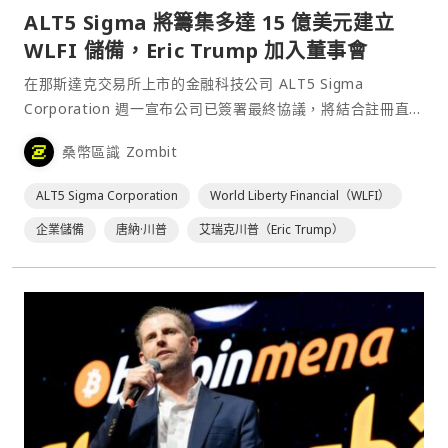
ALT5 Sigma 將籌集多達 15 億美元建立
WLFI 儲備，Eric Trump 加入董事會
在那斯達克交易所上市的金融科技公司 ALT5 Sigma
Corporation 週一宣布公司已簽署最終協議，將結合註冊直
接發行與私募配售方式，按每股 7.50 美元的價格發行並銷售
桑幣區識 Zombit
最多 2 億股普通股（或等值的普通股替代證券），以啟動
$WLFI 財務策略，總募資金額⋯
ALT5 Sigma Corporation
World Liberty Financial（WLFI）
企業儲備
唐納·川普
艾瑞克川普（Eric Trump）