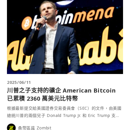
2025/06/11
川普之子支持的礦企 American Bitcoin
已累積 2360 萬美元比特幣
根據最新提交給美國證券交易委員會（SEC）的文件，由美國
總統川普的兩個兒子 Donald Trump Jr. 和 Eric Trump 支持
的比特幣礦業公司 American Bitcoin 自今年 3 月底成立以
桑幣區識 Zombit
來，已囤積了 215 顆比特幣。⋯