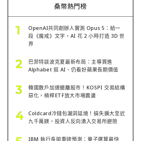
桑幣熱門榜
OpenAI共同創辦人實測 Opus 5：給一
段《魔戒》文字，AI 花 2 小時打造 3D 世
界
巴菲特談波克夏最新布局：主導買進
Alphabet 挺 AI、仍看好蘋果長期價值
韓國散戶加速撤離股市！KOSPI 交易結構
惡化，槓桿ETF放大市場震盪
Coldcard冷錢包漏洞延燒！損失擴大至近
九千萬鎂，投資人反向湧入交易所避險
IBM 執行長拋重磅預測：量子運算最快