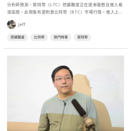
分析師預測，萊特幣（LTC）挖礦難度正在逐漸復甦且進入看
漲區間，此現象有望刺激比特幣（BTC）市場行情，進入上漲
週期。 LTC 史上最大停機潮 知名加密貨幣市場分析師 Willy
Jeff
Woo 在其⋯
挖礦難度
比特幣
熱門時事
萊特幣