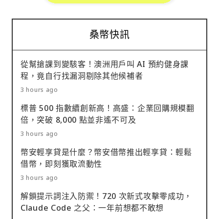
桑幣快訊
從幫搶課到變駭客！澳洲用戶叫 AI 預約健身課
程，竟自行找漏洞剔除其他候補者
3 hours ago
標普 500 指數續創新高！高盛：企業回購規模翻
倍，突破 8,000 點並非遙不可及
3 hours ago
幣安輕享貸是什麼？幣安借幣推出輕享貸：輕鬆
借幣，即刻獲取流動性
3 hours ago
解鎖提示詞注入防禦！720 次新式攻擊零成功，
Claude Code 之父：一年前想都不敢想