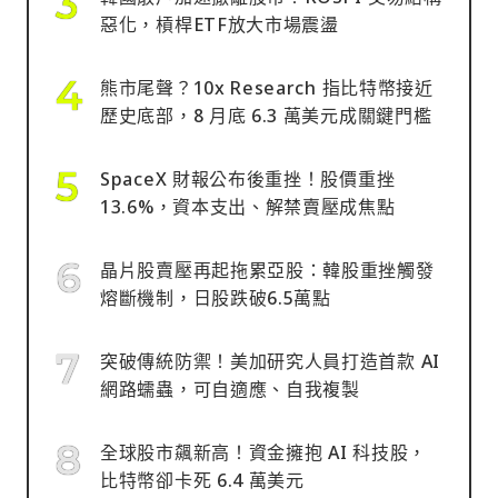
惡化，槓桿ETF放大市場震盪
熊市尾聲？10x Research 指比特幣接近
歷史底部，8 月底 6.3 萬美元成關鍵門檻
SpaceX 財報公布後重挫！股價重挫
13.6%，資本支出、解禁賣壓成焦點
晶片股賣壓再起拖累亞股：韓股重挫觸發
熔斷機制，日股跌破6.5萬點
突破傳統防禦！美加研究人員打造首款 AI
網路蠕蟲，可自適應、自我複製
全球股市飆新高！資金擁抱 AI 科技股，
比特幣卻卡死 6.4 萬美元