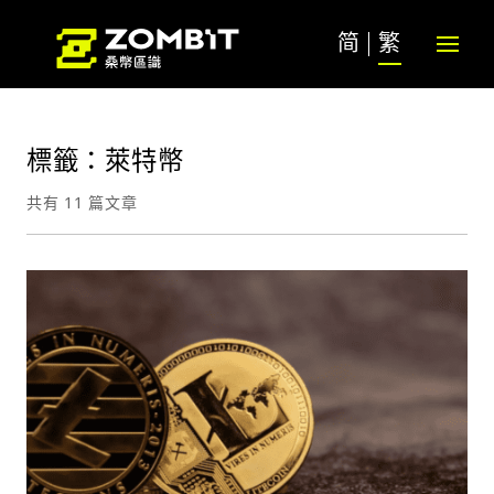
简
繁
標籤：萊特幣
共有 11 篇文章