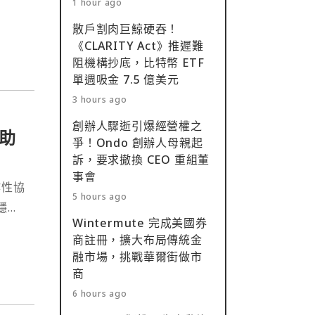
1 hour ago
散戶割肉巨鯨硬吞！
《CLARITY Act》推遲難
阻機構抄底，比特幣 ETF
單週吸金 7.5 億美元
3 hours ago
創辦人驟逝引爆經營權之
，助
爭！Ondo 創辦人母親起
訴，要求撤換 CEO 重組董
事會
作性協
5 hours ago
項隱私
Wintermute 完成美國券
」
商註冊，擴大布局傳統金
融市場，挑戰華爾街做市
商
6 hours ago