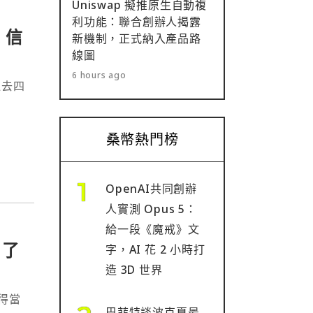
Uniswap 擬推原生自動複
利功能：聯合創辦人揭露
 信
新機制，正式納入產品路
線圖
6 hours ago
過去四
桑幣熱門榜
OpenAI共同創辦
人實測 Opus 5：
給一段《魔戒》文
」了
字，AI 花 2 小時打
造 3D 世界
得當
巴菲特談波克夏最