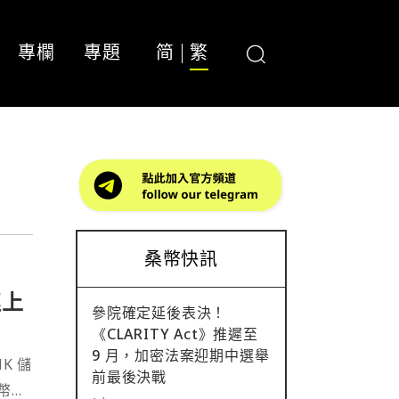
專欄
專題
简
繁
桑幣快訊
鏈上
參院確定延後表決！
《CLARITY Act》推遲至
9 月，加密法案迎期中選舉
K 儲
前最後決戰
幣，