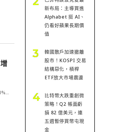
新布局：主導買進
Alphabet 挺 AI、
仍看好蘋果長期價
值
韓國散戶加速撤離
股市！KOSPI 交易
已增
結構惡化，槓桿
ETF放大市場震盪
0%，
比特幣大跌重創微
累積
策略！Q2 帳面虧
3⋯
損 82 億美元，連
五週暫停買幣屯現
金