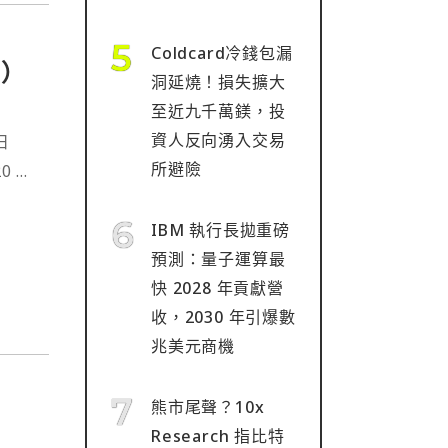
Coldcard冷錢包漏
H）
洞延燒！損失擴大
至近九千萬鎂，投
資人反向湧入交易
日
所避險
0 萬
統已於
IBM 執行長拋重磅
預測：量子運算最
快 2028 年貢獻營
收，2030 年引爆數
兆美元商機
熊市尾聲？10x
Research 指比特