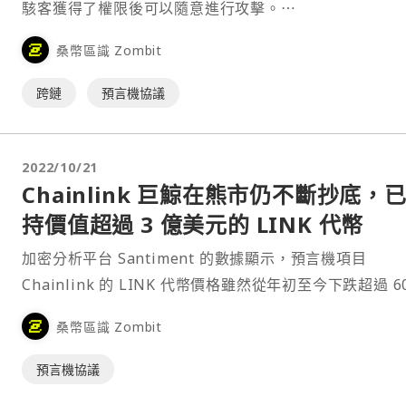
駭客獲得了權限後可以隨意進行攻擊。⋯
桑幣區識 Zombit
跨鏈
預言機協議
2022/10/21
Chainlink 巨鯨在熊市仍不斷抄底，
持價值超過 3 億美元的 LINK 代幣
加密分析平台 Santiment 的數據顯示，預言機項目
Chainlink 的 LINK 代幣價格雖然從年初至今下跌超過 6
但巨鯨（持有 1 萬至 100 萬顆 $LINK 的地址）仍不斷
桑幣區識 Zombit
$LINK。從 3 月 3 日以來，這些巨鯨地址已經增持共 4,7
預言機協議