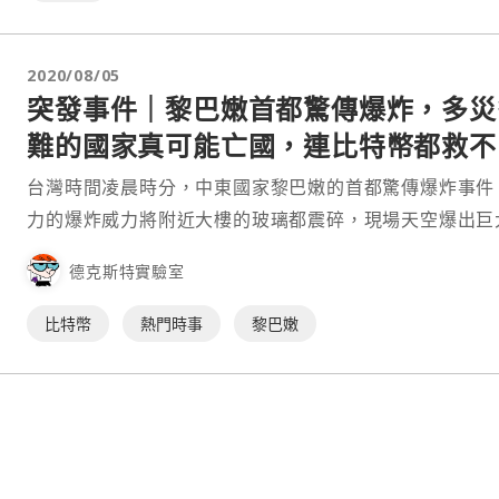
2020/08/05
突發事件｜黎巴嫩首都驚傳爆炸，多災
難的國家真可能亡國，連比特幣都救不
台灣時間凌晨時分，中東國家黎巴嫩的首都驚傳爆炸事件
力的爆炸威力將附近大樓的玻璃都震碎，現場天空爆出巨
紅色蘑菇雲，濃濃黑煙直竄天際，爆炸威力可見一斑。 根據英
德克斯特實驗室
國媒體《衛報》的報導，爆炸地點在貝魯特港口附近，黎
的衛生部長表示，事發原因是有艘⋯
比特幣
熱門時事
黎巴嫩