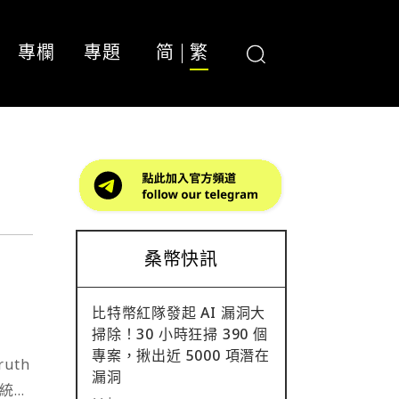
專欄
專題
简
繁
桑幣快訊
比特幣紅隊發起 AI 漏洞大
掃除！30 小時狂掃 390 個
專案，揪出近 5000 項潛在
uth
漏洞
總統奧