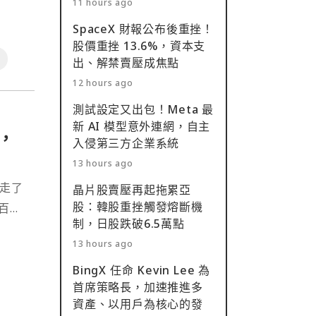
11 hours ago
SpaceX 財報公布後重挫！
股價重挫 13.6%，資本支
出、解禁賣壓成焦點
12 hours ago
測試設定又出包！Meta 最
新 AI 模型意外連網，自主
，
入侵第三方企業系統
13 hours ago
奪走了
晶片股賣壓再起拖累亞
股：韓股重挫觸發熔斷機
百
制，日股跌破6.5萬點
貨幣
13 hours ago
 以
BingX 任命 Kevin Lee 為
首席策略長，加速推進多
資產、以用戶為核心的發