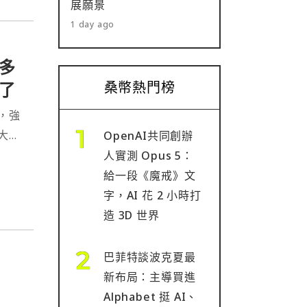
展願景
1 day ago
多
了
桑幣熱門榜
，強
大的
OpenAI共同創辦
人實測 Opus 5：
巴嫩
給一段《魔戒》文
字，AI 花 2 小時打
造 3D 世界
巴菲特談波克夏最
新布局：主導買進
Alphabet 挺 AI、