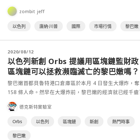
恩（Joseph Aoun）及以⋯
zombit jeff
以色列
唐納·川普
國際
市場行情
黎巴嫩
2020/08/12
以色列新創 Orbs 提議用區塊鏈監財政
區塊鏈可以拯救瀕臨滅亡的黎巴嫩嗎？
黎巴嫩首都貝魯特港口倉庫區於本月 4 日發生大爆炸，
158 條人命。然早在大爆炸前，黎巴嫩的經濟就已經千瘡
孔，更因為外匯債務違約爆發財務危機。今年五月和世界
德克斯特實驗室
基金組織（IMF）協商紓困，但因缺乏改革導致談判卡關。
色列區塊鏈新創 Or⋯
Orbs
以色列
區塊鏈
新創
熱門時事
黎巴嫩