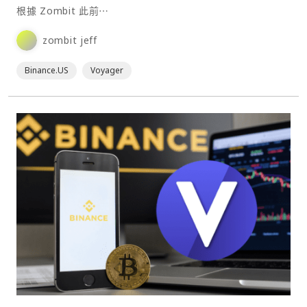
案
根據 Zombit 此前⋯
zombit jeff
Binance.US
Voyager