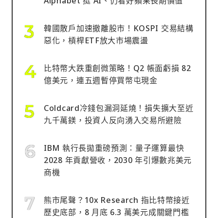
Alphabet 挺 AI、仍看好蘋果長期價值
韓國散戶加速撤離股市！KOSPI 交易結構
惡化，槓桿ETF放大市場震盪
比特幣大跌重創微策略！Q2 帳面虧損 82
億美元，連五週暫停買幣屯現金
Coldcard冷錢包漏洞延燒！損失擴大至近
九千萬鎂，投資人反向湧入交易所避險
IBM 執行長拋重磅預測：量子運算最快
2028 年貢獻營收，2030 年引爆數兆美元
商機
熊市尾聲？10x Research 指比特幣接近
歷史底部，8 月底 6.3 萬美元成關鍵門檻