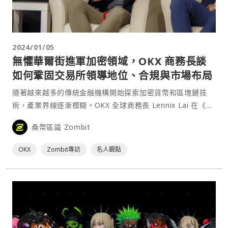
2024/01/05
無懼華爾街進軍加密領域，OKX 商務長談
如何鞏固交易所領導地位、合規與市場布局
隨著越來越多的傳統金融機構開始探索加密貨幣和區塊鏈技
術，產業界線逐漸模糊。OKX 全球商務長 Lennix Lai 在《台
北區塊鏈週》期間接受桑幣區識採訪，擁有豐富傳統金融背景
桑幣區識 Zombit
的他分享了關於區塊鏈技術如何影響傳統金融的深入見解，並
談到對香港 web3 發展的看法、如何保⋯
OKX
Zombit專訪
名人觀點