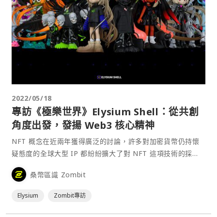
2022/05/18
專訪《極樂世界》Elysium Shell：從共創
角度出發，發揚 Web3 核心精神
NFT 概念在近兩年獲得廣泛的討論，許多對加密貨幣仍持懷
疑態度的全球大型 IP 都紛紛擴大了對 NFT 這項技術的採
用。而身處於台灣市場的我們，也能深刻的感受到 NFT「出
桑幣區識 Zombit
圈」程度，身邊許多不了解區塊鏈技術的家人朋友，也都在討
論「猴子 NFT 有多貴」、「周杰倫又換了⋯
Elysium
Zombit專訪