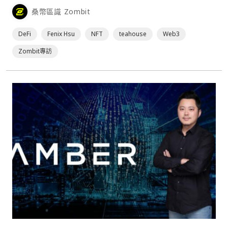
NFT 買賣，一步一步導向 DeFi、GameFi 等不同領域，便成
桑幣區識 Zombit
為各個 Web3 團隊在產品規劃與行銷方面的一大重點。來自
台灣的 DeFi 團隊 Teahouse，在這方面下了不少功夫，希望
DeFi
Fenix Hsu
NFT
teahouse
Web3
能夠透⋯
Zombit專訪