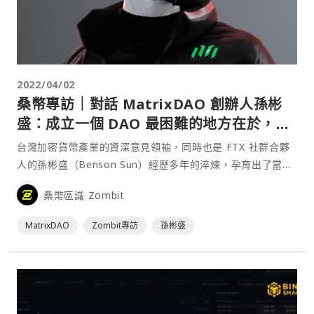
2022/04/02
桑幣專訪｜對話 MatrixDAO 創辦人孫彬
盛：成立一個 DAO 最困難的地方在於，如
何找到志同道合的夥伴
台灣加密貨幣產業的資深意見領袖，同時也是 FTX 社群合夥
人的孫彬盛（Benson Sun）經歷多年的淬煉，孕育出了當前
亞洲地區最大規模的 Venture DAO - MatrixDAO。身為一位
桑幣區識 Zombit
加密貨幣早期投資人，Benson 多年下來的投資已為其累積了
不少的資產與聲望，用比較直接一點的話來說，就是「財富自
MatrixDAO
Zombit專訪
孫彬盛
由，隨時可⋯