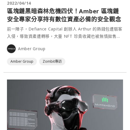
2022/04/14
區塊鏈黑暗森林危機四伏！Amber 區塊鏈
安全專家分享持有數位資產必備的安全觀念
前一陣子，Defiance Capital 創辦人 Arthur 的熱錢包遭駭客
入侵，導致資產遭轉移，大量 NFT 珍貴收藏也被無情拋售，
這無疑對加密貨幣市場敲響了警鐘，就連對加密貨幣有多年經
Amber Group
驗的 Degen 都無法避免網路安全問題了，那加密新手又該如
何在這個黑暗森林中保護好自己呢？Zombit 這次很榮幸地針
Amber Group
Zombit專訪
對該問題⋯