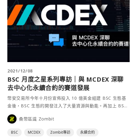
2021/12/08
BSC 月度之星系列專訪｜與 MCDEX 深聊
去中心化永續合約的賽道發展
幣安交易所今年十月份宣佈投入 10 億美金組建 BSC 生態基
金後，BSC 生態的開發注入了大量資源與動能。再加上 BSC
用戶的大規模增長，桑幣將為大家啟動《BSC 月度之星系列
桑幣區識 Zombit
專訪》計劃，讓大家能更深入理解這些項目方的規劃與初衷。
這次很榮幸邀請到去中心化永續合約交易平台 - MCDEX 的共
BSC
MCDEX
Zombit專訪
永續合約
同創辦人兼⋯