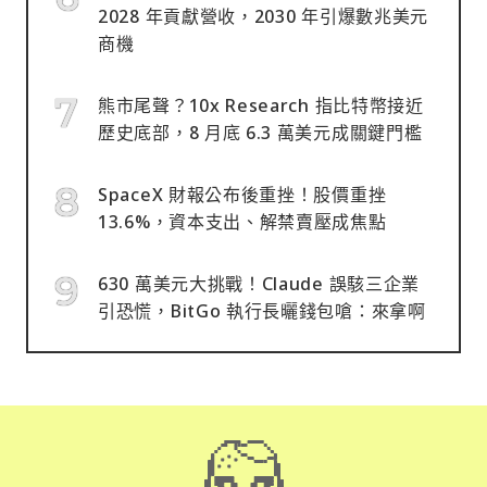
2028 年貢獻營收，2030 年引爆數兆美元
商機
熊市尾聲？10x Research 指比特幣接近
歷史底部，8 月底 6.3 萬美元成關鍵門檻
SpaceX 財報公布後重挫！股價重挫
13.6%，資本支出、解禁賣壓成焦點
630 萬美元大挑戰！Claude 誤駭三企業
引恐慌，BitGo 執行長曬錢包嗆：來拿啊