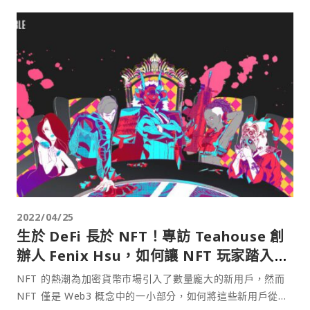
2022/04/25
生於 DeFi 長於 NFT！專訪 Teahouse 創
辦人 Fenix Hsu，如何讓 NFT 玩家踏入更
廣泛的 Web3 世界
NFT 的熱潮為加密貨幣市場引入了數量龐大的新用戶，然而
NFT 僅是 Web3 概念中的一小部分，如何將這些新用戶從