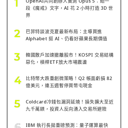
OpenAI共同創辦人實測 Opus 5：給一
段《魔戒》文字，AI 花 2 小時打造 3D 世
界
巴菲特談波克夏最新布局：主導買進
Alphabet 挺 AI、仍看好蘋果長期價值
韓國散戶加速撤離股市！KOSPI 交易結構
惡化，槓桿ETF放大市場震盪
比特幣大跌重創微策略！Q2 帳面虧損 82
億美元，連五週暫停買幣屯現金
Coldcard冷錢包漏洞延燒！損失擴大至近
九千萬鎂，投資人反向湧入交易所避險
IBM 執行長拋重磅預測：量子運算最快