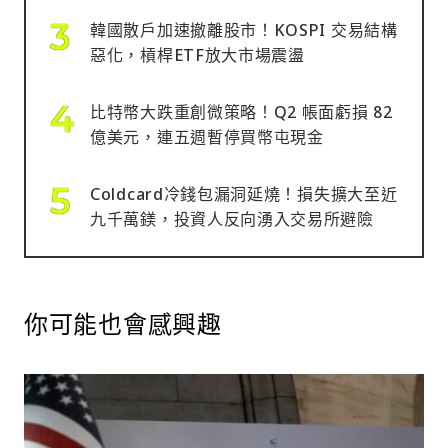
韓國散戶加速撤離股市！KOSPI 交易結構
惡化，槓桿ETF放大市場震盪
比特幣大跌重創微策略！Q2 帳面虧損 82
億美元，連五週暫停買幣屯現金
Coldcard冷錢包漏洞延燒！損失擴大至近
九千萬鎂，投資人反向湧入交易所避險
你可能也會感興趣